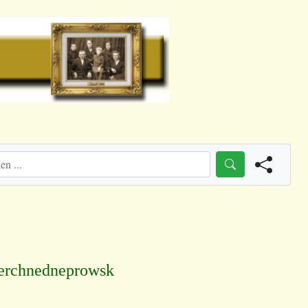
erchnedneprowsk