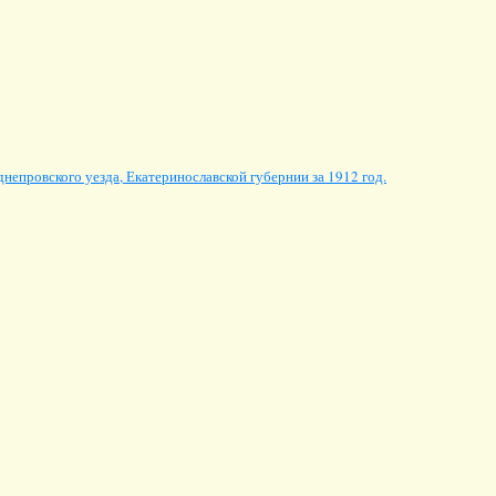
непровского уезда, Екатеринославской губернии за 1912 год.