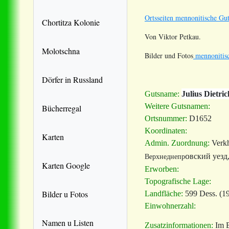
Ortsseiten mennonitische Gut
Chortitza Kolonie
Von Viktor Petkau.
Molotschna
Bilder und Fotos
mennonitisc
Dörfer in Russland
Gutsname:
Julius Dietri
Weitere Gutsnamen:
Bücherregal
Ortsnummer:
D1652
Koordinaten:
Karten
Admin. Zuordnung:
Verk
о
вский уезд,
Верхнеднепр
Karten Google
Erworben:
Topografische Lage:
Bilder u Fotos
Landfläche:
599 Dess. (1
Einwohnerzahl:
Namen u Listen
Zusatzinformationen:
Im B