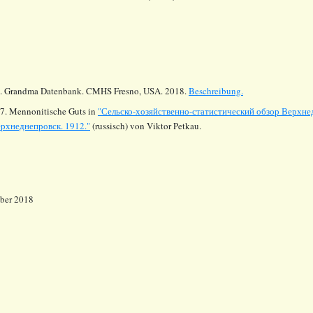
.
Grandma Datenbank. CMHS Fresno, USA. 2018.
Beschreibung.
7. Mennonitische Guts in
"Сельско-хозяйственно-статистический обзор Верхнед
рхнеднепровск. 1912."
(russisch) von Viktor Petkau.
mber 2018