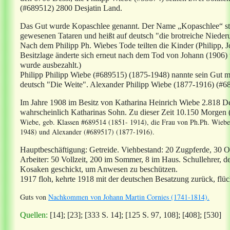
(#689512) 2800 Desjatin Land.
Das Gut wurde Kopaschlee genannt. Der Name „Kopaschlee“ stam
gewesenen Tataren und heißt auf deutsch "die brotreiche Nieder
Nach dem Philipp Ph. Wiebes Tode teilten die Kinder (Philipp, 
Besitzlage änderte sich erneut nach dem Tod von Johann (1906)
wurde ausbezahlt.)
Philipp Philipp Wiebe (#689515) (1875-1948) nannte sein Gut mit
deutsch "Die Weite". Alexander Philipp Wiebe (1877-1916) (#68
Im Jahre 1908 im Besitz von Katharina Heinrich Wiebe 2.818 De
wahrscheinlich Katharinas Sohn. Zu dieser Zeit 10.150 Morgen 
Wiebe, geb. Klassen #689514 (1851- 1914), die Frau von Ph.Ph. Wieb
1948) und Alexander (#689517) (1877-1916).
Hauptbeschäftigung: Getreide. Viehbestand: 20 Zugpferde, 30 
Arbeiter: 50 Vollzeit, 200 im Sommer, 8 im Haus. Schullehrer, 
Kosaken geschickt, um Anwesen zu beschützen.
1917 floh, kehrte 1918 mit der deutschen Besatzung zurück, flüc
Guts von
Nachkommen von Johann Martin Cornies (1741-1814).
Quellen:
[14]; [23]; [333 S. 14]; [125 S. 97, 108]
;
[408];
[530]