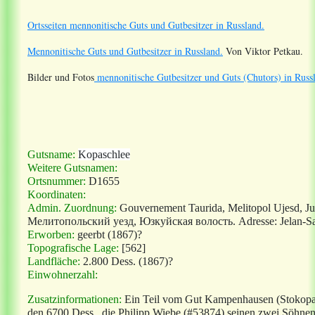
Ortsseiten mennonitische Guts und Gutbesitzer in Russland.
Mennonitische Guts und Gutbesitzer in Russland.
Von Viktor Petkau.
Bilder und Fotos
mennonitische Gutbesitzer und Guts (Chutors) in Russ
Gutsname:
Kopaschlee
Weitere Gutsnamen:
Ortsnummer:
D1655
Koordinaten:
Admin. Zuordnung:
Gouvernement
Taurida, Melitopol Ujesd, 
Мелитопольский уезд, Юзкуйская волость.
Adresse: Jelan-Sa
Erworben:
geerbt
(1867)?
Topografische Lage:
[562]
Landfläche:
2.800 Dess. (1867)?
Einwohnerzahl:
Zusatzinformationen:
Ein Teil vom Gut Kampenhausen (Stokopan
den 6700 Dess., die Philipp Wiebe (#53874) seinen zwei Söhnen 