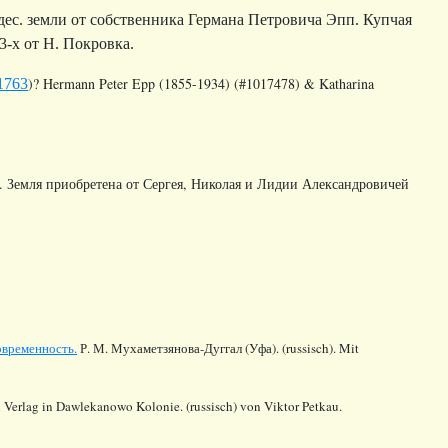
ес. земли от собственника Германа Петровича Эпп. Купчая
 3‐х от Н. Покровка.
)?
Hermann Peter Epp (1855-1934) (#1017478)
& Katharina
1763
». Земля приобретена от Сергея, Николая и Лидии Александровичей
овременность.
Р. М. Мухаметзянова-Дуггал (Уфа). (russisch). Mit
 Verlag in Dawlekanowo Kolonie. (russisch) von Viktor Petkau.