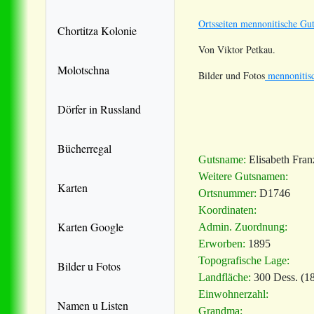
Ortsseiten mennonitische Gut
Chortitza Kolonie
Von Viktor Petkau.
Molotschna
Bilder und Fotos
mennonitisc
Dörfer in Russland
Bücherregal
Gutsname:
Elisabeth Fra
Weitere Gutsnamen:
Karten
Ortsnummer:
D1746
Koordinaten:
Karten Google
Admin. Zuordnung:
Erworben:
1895
Topografische Lage:
Bilder u Fotos
Landfläche:
300 Dess. (18
Einwohnerzahl:
Namen u Listen
Grandma: