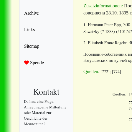
Zusatzinformationen:
Пос
Archive
совершена 28.10. 1895 г
1. Hermann Peter Epp,
300 
Links
Sawatzky (?-1888) (#101747
2. Elisabeth Franz Regehr,
3
Sitemap
Поселянин-собственник вла
Богуславских по купчей кр
Spende
[772]; [774]
Quellen:
Kontakt
Quellen:
1
Du hast eine Frage,
7
Anregung, eine Mitteilung
G
oder Material zur
Geschichte der
7
Mennoniten?