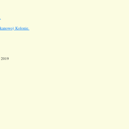
.
kanowo) Kolonie.
r 2019