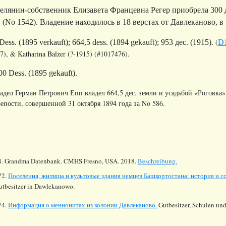
елянин-собственник Елизавета Францевна Регер приобрела 300 д
. (No 1542). Владение находилось в 18 верстах от Давлеканово, в
(
Dess. (1895 verkauft); 664,5 dess. (1894 gekauft);
953 дес.
(1915).
D
7), & Katharina Balzer (?-1915) (#1017476).
00 Dess. (1895 gekauft).
дел Герман Петрович Епп владел 664,5 дес. земли и усадьбой «Роговка
епости, совершенной 31 октября 1894 года за No 586.
4.
Grandma Datenbank. CMHS Fresno, USA. 2018.
Beschreibung.
72.
Поселения, жилища и культовые здания немцев Башкортостана: история и с
utbesitzer in Dawlekanowo.
74.
Информация о меннонитах из колонии Давлеканово.
Gutbesitzer, Schulen und