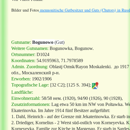
Bilder und Fotos
mennonitische Gutbesitzer und Guts (Chutors) in Russ
Gutsname:
Bogunowo
(Gut)
Weitere Gutsnamen:
Bogunowka,
Bogunow.
Ortsnummer:
D1024
Koordinaten:
54.9195963, 71.7978589
Admin. Zuordnung:
Oblastj Omsk/Rayon Moskalenki.
до 1917
обл., Москаленский р-н.
Erworben:
1902/1906
Topografische Lage:
[32 C2];
[125 S. 394]
;
Landfläche:
Einwohnerzahl:
58/58 нем. (1920), 94/90 (1926), 90 (1928),
Zusatzinformationen:
Lag etwa 50 km im NW von Poltawka.
We
Ekaterinovka. Im Jahre 1914 fünf Besitzer aufgeführt:
1. Dahl, Heinrich - auf der Grenze mit Jekaterinowka. Er starb 
2. Driediger, Kornelius - 2 Werst süd-ostlich von Korneyevka. K
Korneyevka, Familie zur Kirche in Margenau. Er starb in Sardes