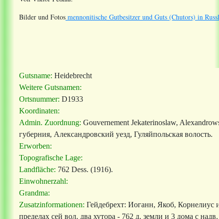
Bilder und Fotos
mennonitische Gutbesitzer und Guts (Chutors) in Russ
Gutsname:
Heidebrecht
Weitere Gutsnamen:
Ortsnummer:
D1933
Koordinaten:
Admin. Zuordnung:
Gouvernement Jekaterinoslaw, Alexandrows
губерния, Александровский уезд, Гуляйпольская волость.
Erworben:
Topografische Lage:
Landfläche:
762
Dess. (1916).
Einwohnerzahl:
Grandma:
Zusatzinformationen:
Гейдебрехт: Иоганн, Якоб, Корнелиус и
пределах сей вол. два хутора - 762 д. земли и 3 дома с надв