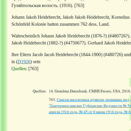
Гуляйпольская волость. (1916). [763]
Johann Jakob Heidebrecht, Jakob Jakob Heidebrecht, Kornelius
Schönfeld Kolonie hatten zusammen
762
dess. Land.
Wahrscheinlich Johann Jakob Heidebrecht (1876-?) (#480726?).
Jakob Heidebrecht
(1882-?) (#475067?).
Gerhard Jakob Heideb
Ihre Eltern Jacob Jacob Heidebrecht (1844-1900) (#480726) und
in (
D1926
) sein
Quellen:
[763]
Quellen:
14.
Grandma Datenbank. CMHS Fresno, USA. 2018
763.
Список населенных пунктов, попавших под д
"Екатеринославские Губернские Ведомости № 56 о
апреля 1916 года, № 45 от 8 июня 1916 года, № 68