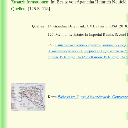
Zusatzinformationen:
Im Besitz von Aganetha Heinrich Neufeld (
Quellen:
[125 S. 118]
Quellen:
14.
Grandma Datenbank. CMHS Fresno, USA. 2018
125. Mennonite Estates in Imperial Russia. Second
763.
Список населенных пунктов, попавших под д
"Екатеринославские Губернские Ведомости № 56 о
апреля 1916 года, № 45 от 8 июня 1916 года, № 68
Karte
Wolosti im Ujesd Alexandrowsk, Gouverne