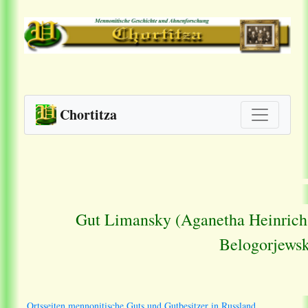
Chortitza
Gut Limansky (Aganetha Heinrich 
Belogorjewsk
Ortsseiten mennonitische Guts und Gutbesitzer in Russland.