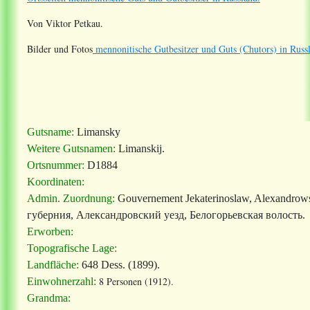
Von Viktor Petkau.
Bilder und Fotos
mennonitische Gutbesitzer und Guts (Chutors) in Russ
Gutsname:
Limansky
Weitere Gutsnamen:
Limanskij.
Ortsnummer:
D1884
Koordinaten:
Admin. Zuordnung:
Gouvernement Jekaterinoslaw, Alexandrows
губерния, Александровский уезд, Белогорьевская волость.
Erworben:
Topografische Lage:
Landfläche:
648 Dess. (1899).
8 Personen (1912).
Einwohnerzahl:
Grandma: