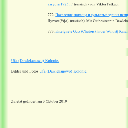
августа 1925 г.
" (russisch) von Viktor Petkau.
772.
Поселения, жилища и культовые здания немц
Дуггал (Уфа). (russisch). Mit Gutbesitzer in Dawle
773.
Enteignete Guts (Chutors) in der Wolostj Ka
Ufa (Dawlekanowo) Kolonie.
Bilder und Fotos
Ufa (Dawlekanowo) Kolonie.
Zuletzt geändert am 3 Oktober 2019