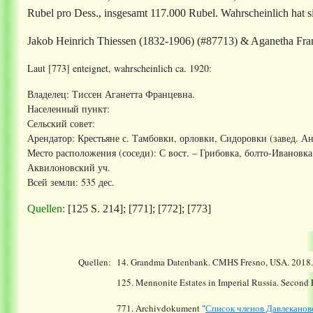
Rubel pro Dess., insgesamt 117.000 Rubel. Wahrscheinlich hat si
Jakob Heinrich Thiessen (1832-1906) (#87713) & Aganetha Fr
Laut [773] enteignet, wahrscheinlich ca. 1920:
Владелец: Тиссен Аганетта Францевна.
Населенный пункт:
Сельский совет:
Арендатор: Крестьяне с. Тамбовки, орловки, Сидоровки (завед. Ан
Место расположения (соседи): С вост. – Грибовка, болто-Ивановка;
Аквилоновский уч.
Всей земли: 535 дес.
Quellen:
[125 S. 214]; [771]; [772]; [773]
Quellen:
14.
Grandma Datenbank. CMHS Fresno, USA. 2018
125. Mennonite Estates in Imperial Russia. Second
771. Archivdokument "
Список членов Давлекановс