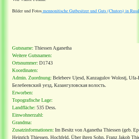
Bilder und Fotos
mennonitische Gutbesitzer und Guts (Chutors) in Russ
Gutsname:
Thiessen Aganetha
Weitere Gutsnamen:
Ortsnummer:
D1743
Koordinaten:
Admin. Zuordnung:
Belebeev Ujesd, Kanzagulov Wolostj, Ufa-
Белебеевский уезд, Казангуловская волость
.
Erworben:
Topografische Lage:
Landfläche:
535 Dess.
Einwohnerzahl:
Grandma:
Zusatzinformationen:
Im Besitz von Aganetha Thiessen (geb. Ep
Heinrich Thiessen, Hochfeld. Über ihren Sohn, Franz Jakob Thie