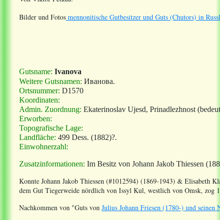
Bilder und Fotos
mennonitische Gutbesitzer und Guts (Chutors) in Russ
Gutsname:
Ivanova
Weitere Gutsnamen:
Иванова
.
Ortsnummer:
D1570
Koordinaten:
Admin. Zuordnung:
Ekaterinoslav Ujesd, Prinadlezhnost (bedeu
Erworben:
Topografische Lage:
Landfläche:
499 Dess.
(1882)?.
Einwohnerzahl:
Zusatzinformationen:
Im Besitz von Johann Jakob Thiessen (188
Konnte Johann Jakob Thiessen (#1012594) (1869-1943) & Elisabeth Kl
dem Gut Tiegerweide nördlich von Issyl Kul, westlich von Omsk, zog 1
Nachkommen
von "Guts von
Julius Johann Friesen (1780-) und seine