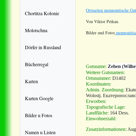
Ortsseiten mennonitische Gut
Chortitza Kolonie
Von Viktor Petkau.
Molotschna
Bilder und Fotos
mennonitisc
Dörfer in Russland
Bücherregal
Gutsname:
Zehen (Wilhe
Weitere Gutsnamen:
Ortsnummer:
D1402
Karten
Koordinaten:
Admin. Zuordnung:
Ekate
Wolostj. Екатеринослав
Karten Google
Erworben:
Topografische Lage:
Landfläche:
164 Dess.
Bilder u Fotos
Einwohnerzahl:
Zusatzinformationen:
Augu
Namen u Listen