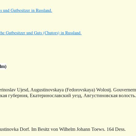
s und Gutbesitzer in Russland.
he Gutbesitzer und Guts (Chutors) in Russland.
lm)
rinoslav Ujesd, Augustinovskaya (Fedorovskaya) Wolostj. Gouverneme
ская губерния, Екатеринославский уезд, Августиновская волость.
stinovka Dorf. Im Besitz von Wilhelm Johann Toews. 164 Dess.