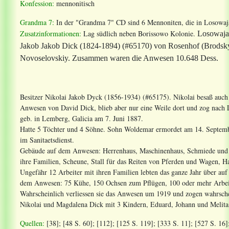
Konfession:
mennonitisch
Grandma 7:
In der "Grandma 7" CD sind 6 Mennoniten, die in Losowaj
Zusatzinformationen:
Lag südlich neben Borissowo Kolonie.
Losowaja
Jakob Jakob Dick (1824-1894) (#65170) von Rosenhof (Brodsk
Novoselovskiy.
Zusammen waren die Anwesen 10.648 Dess.
Besitzer Nikolai Jakob Dyck (1856-1934) (#65175). Nikolai besaß auc
Anwesen von David Dick, blieb aber nur eine Weile dort und zog nach 
geb. in Lemberg, Galicia am 7. Juni 1887.
Hatte 5 Töchter und 4 Söhne. Sohn Woldemar ermordet am 14. Septembe
im Sanitaetsdienst.
Gebäude auf dem Anwesen: Herrenhaus, Maschinenhaus, Schmiede und
ihre Familien, Scheune, Stall für das Reiten von Pferden und Wagen, H
Ungefähr 12 Arbeiter mit ihren Familien lebten das ganze Jahr über auf 
dem Anwesen: 75 Kühe, 150 Ochsen zum Pflügen, 100 oder mehr Arbeits
Wahrscheinlich verliessen sie das Anwesen um 1919 und zogen wahrsch
Nikolai und Magdalena Dick mit 3 Kindern, Eduard, Johann und Melita
Quellen:
[38]; [48 S. 60]; [112]; [125 S. 119]; [333 S. 11]; [527 S. 1