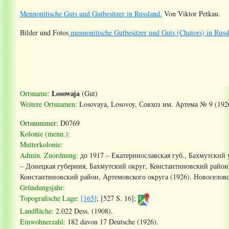
Mennonitische Guts und Gutbesitzer in Russland.
Von Viktor Petkau.
Bilder und Fotos
mennonitische Gutbesitzer und Guts (Chutors) in Russ
Losowaja
Ortsname:
(Gut)
Weitere Ortsnamen:
Losovaya, Losovoy, Совхоз им. Артема № 9 (192
Ortsnummer:
D0769
Kolonie (menn.):
Mutterkolonie:
Admin. Zuordnung:
до 1917 –
Екатеринославская
губ
.,
Бахмутский
–
Донецкая
губерния
,
Бахмутский
округ
,
Константиновский
район
Константиновский район, Артемовского округа (1926). Новоселовс
Gründungsjahr:
Topografische Lage:
[165]
; [527 S. 16];
Landfläche:
2.022 Dess. (1908).
Einwohnerzahl:
182 davon 17 Deutsche (1926).