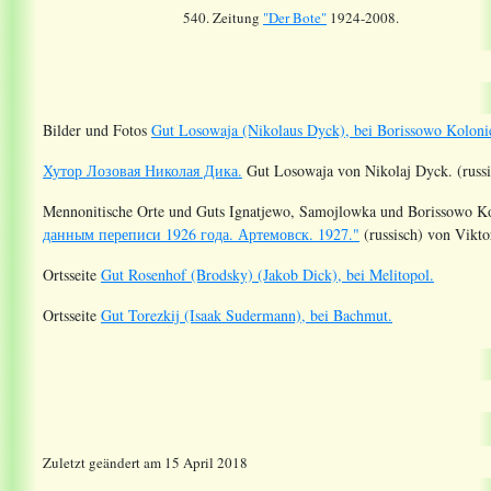
540. Zeitung
"Der Bote"
1924-2008.
Bilder und Fotos
Gut Losowaja (Nikolaus Dyck), bei Borissowo Koloni
Хутор Лозовая Николая Дика.
Gut Losowaja von Nikolaj Dyck. (russi
Mennonitische Orte und Guts Ignatjewo, Samojlowka und Borissowo K
данным переписи 1926 года. Артемовск. 1927."
(russisch) von Vikto
Ortsseite
Gut Rosenhof (Brodsky) (Jakob Dick), bei Melitopol.
Ortsseite
Gut Torezkij (Isaak Sudermann), bei Bachmut.
Zuletzt geändert am 15 April 2018