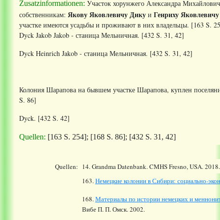
Участок хорунжего Александра Михайлович
Zusatzinformationen:
Якову Яковлевичу Дику
Генриху Яковлевичу
собственникам:
и
участке имеются усадьбы и проживают в них владельцы. [163 S. 2
Dyck Jakob Jakob - станица Мельничная. [432 S. 31, 42]
Dyck Heinrich Jakob - станица Мельничная. [432 S. 31, 42]
Колония Шарапова на бывшем участке Шарапова, куплен поселян
S. 86]
Dyck. [432 S. 42]
Quellen:
[163 S. 254]; [168 S. 86]; [432 S. 31, 42]
Quellen:
14.
Grandma Datenbank. CMHS Fresno, USA. 2018
163.
Немецкие колонии в Сибири: социально-экон
168.
Материалы по истории немецких и меннони
Вибе П. П. Омск. 2002.