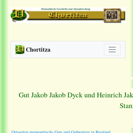
Chortitza
Gut Jakob Jakob Dyck und Heinrich Ja
Stan
Ortsseiten mennonitische Guts und Gutbesitzer in Russland.