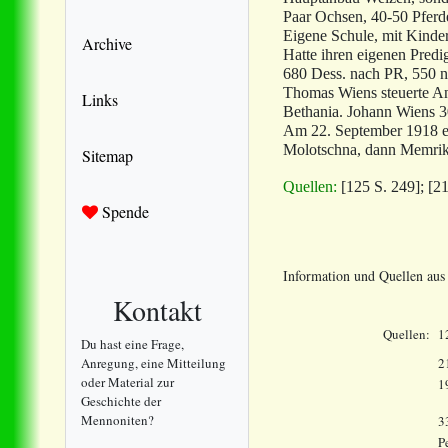
Paar Ochsen, 40-50 Pferd
Eigene Schule, mit Kinde
Archive
Hatte ihren eigenen Pred
680 Dess. nach PR, 550 n
Thomas Wiens steuerte An
Links
Bethania. Johann Wiens 
Am 22. September 1918 er
Molotschna, dann Memrik
Sitemap
Quellen:
[125 S. 249];
[21
Spende
Information und Quellen au
Kontakt
Quellen:
1
Du hast eine Frage,
Anregung, eine Mitteilung
2
oder Material zur
1
Geschichte der
Mennoniten?
3
P