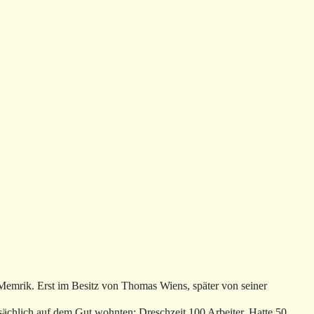
emrik. Erst im Besitz von Thomas Wiens, später von seiner
sächlich auf dem Gut wohnten; Dreschzeit 100 Arbeiter. Hatte 50