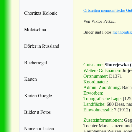
Ortsseiten mennonitische Gut
Chortitza Kolonie
Von Viktor Petkau.
Molotschna
Bilder und Fotos
mennonitisc
Dörfer in Russland
Bücherregal
Gutsname:
Shurejewka (
Weitere Gutsnamen:
Jurj
Ortsnummer:
D1371
Karten
Koordinaten:
Admin. Zuordnung:
Bach
Erworben:
Karten Google
Topografische Lage:
[12
Landfläche:
680 Dess. na
Einwohnerzahl:
7 (1912)
Bilder u Fotos
Zusatzinformationen:
Geg
Tochter Maria Janzen un
Namen u Listen
Hauptanbau Weizen, sonder