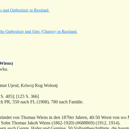
s und Gutbesitzer in Russland.
he Gutbesitzer und Guts (Chutors) in Russland.
Wiens)
ewka.
mut Ujesd, Kriwoj Rog Wolostj
5
S. 405];
[125
S. 366]
ch PR, 550 nach FL (1908), 780 nach Familie.
ründet von Thomas Wiens in den 1870er Jahren, 40-50 Werst von wo M
d Sohn Thomas Jakob Wiens (1862-1920) (#688869) (1912, 1914).
n auch Gerste, Hafer und Gemüse, 50 Vollzeitbeschäftigte, die haupt