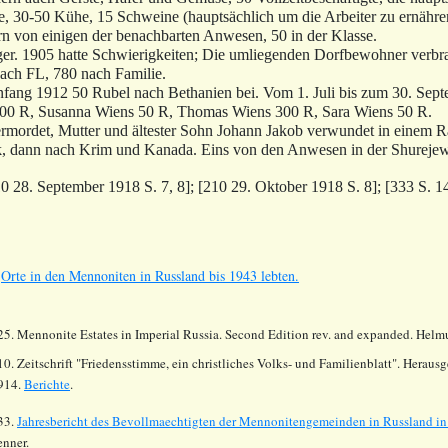
e, 30-50 Kühe, 15 Schweine (hauptsächlich um die Arbeiter zu ernähre
rn von einigen der benachbarten Anwesen, 50 in der Klasse.
iger. 1905 hatte Schwierigkeiten; Die umliegenden Dorfbewohner verbr
ach FL, 780 nach Familie.
fang 1912 50 Rubel nach Bethanien bei. Vom 1. Juli bis zum 30. Sep
300 R, Susanna Wiens 50 R, Thomas Wiens 300 R, Sara Wiens 50 R.
mordet, Mutter und ältester Sohn Johann Jakob verwundet in einem R
, dann nach Krim und Kanada. Eins von den Anwesen in der Shureje
0 28. September 1918 S. 7, 8]; [210 29. Oktober 1918 S. 8]; [333 S. 14
s
Orte in den Mennoniten in Russland bis 1943 lebten.
25. Mennonite Estates in Imperial Russia. Second Edition rev. and expanded. Hel
10. Zeitschrift "Friedensstimme, ein christliches Volks- und Familienblatt". Herau
914.
Berichte
.
33.
Jahresbericht des Bevollmaechtigten der Mennonitengemeinden in Russland in
enner.