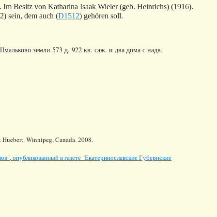
. Im Besitz von Katharina Isaak Wieler (geb. Heinrichs) (1916).
2) sein, dem auch (
D1512
) gehören soll.
мальково земли 573 д. 922 кв. саж. и два дома с надв.
t Huebert. Winnipeg, Canada. 2008.
ов", опубликованный в газете "Екатеринославские Губернские