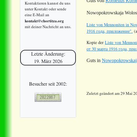
Guts von
Kornelius Korn
Kontaktieren kannst du uns
unter Kontakt oder sende
Nowopokrowskaja Wolostj
eine E-Mail an
kontakt@chortitza.org
Liste von Mennoniten in No
mit deiner Nachricht an uns.
1916 года, приложение".
(a
Kopie der
Liste von Mennoni
от 30 марта 1916 года, пр
Letzte Änderung:
Guts in
Nowopokrowskaja 
19. März 2026
Besucher seit 2002:
Zuletzt geändert am 29 Mai 2