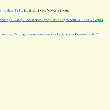
erinoslaw 1911.
(russisch) von Viktor Petkau.
 der Zeitung "Екатеринославские Губернские Ведомости № 27 от 30 марта
 hatten in der Zeitung "Екатеринославские Губернские Ведомости № 27