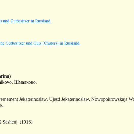
s und Gutbesitzer in Russland.
he Gutbesitzer und Guts (Chutors) in Russland.
arina)
lkovo, Шмалково.
ernement Jekaterinoslaw, Ujesd Jekaterinoslaw, Nowopokrowskaja W
ь.
2 Sashenj.
(1916).