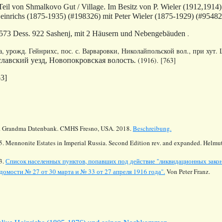
Teil von Shmalkovo Gut / Village. Im Besitz von P. Wieler (1912,1914)
einrichs (1875-1935) (#198326) mit Peter Wieler (1875-1929) (#95482
.
 573 Dess. 922 Sashenj, mit 2 Häusern und Nebengebäuden
, урожд. Гейнрихс, пос. с. Варваровки, Николайпольской вол., при хут. Ш
(1916).
[763]
лавский уезд, Новопокровская волость.
63]
.
Grandma Datenbank. CMHS Fresno, USA. 2018.
Beschreibung.
5. Mennonite Estates in Imperial Russia. Second Edition rev. and expanded. Helmu
3.
Список населенных пунктов, попавших под действие "ликвидационных закон
домости № 27 от 30 марта и № 33 от 27 апреля 1916 года".
Von Peter Franz.