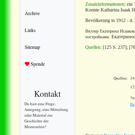
Zusatzinformationen:
ein 
Konnte Katharina Isaak H
Archive
Bevölkerung in 1912 - 4.
Links
Виллер Екатерина Исаакова
постройками.
Екатеринос
Sitemap
Quellen:
[125 S. 237]
;
[7
Spende
Quellen:
14
12
Kontakt
76
Du hast eine Frage,
Ве
Anregung, eine Mitteilung
oder Material zur
Geschichte der
Mennoniten?