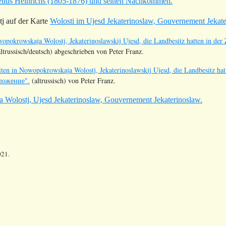
elius Heinrichs (1805-1876) und seinen Nachkommen.
 auf der Karte
Wolosti im Ujesd Jekaterinoslaw, Gouvernement Jekat
wopokrowskaja Wolostj, Jekaterinoslawskij Ujesd, die Landbesitz hatten in
ltrussisch/deutsch) abgeschrieben von Peter Franz.
ten in Nowopokrowskaja Wolostj, Jekaterinoslawskij Ujesd, die Landbesitz
иложение".
(altrussisch) von Peter Franz.
Wolostj, Ujesd Jekaterinoslaw, Gouvernement Jekaterinoslaw.
021.