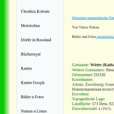
Chortitza Kolonie
Ortsseiten mennonitische Gut
Molotschna
Von Viktor Petkau.
Bilder und Fotos
mennonitisc
Dörfer in Russland
Bücherregal
Gutsname:
Wieler (Kath
Karten
Weitere Gutsnamen:
Shma
Ortsnummer:
D1520
Koordinaten:
Karten Google
Admin. Zuordnung:
Gouv
Новопокровская волост
Erworben:
Bilder u Fotos
Topografische Lage:
Landfläche:
573 Dess. 92
4 (1912).
Einwohnerzahl:
Namen u Listen