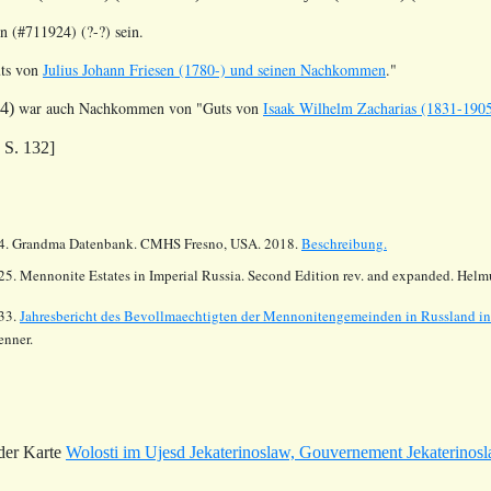
n (#711924) (?-?) sein.
ts von
Julius Johann Friesen (1780-) und seinen Nachkommen
."
war auch
Nachkommen
von "Guts von
Isaak Wilhelm Zacharias (1831-190
4)
 S. 132]
4.
Grandma Datenbank. CMHS Fresno, USA. 2018.
Beschreibung.
25. Mennonite Estates in Imperial Russia. Second Edition rev. and expanded. Hel
33.
Jahresbericht des Bevollmaechtigten der Mennonitengemeinden in Russland i
enner.
 der Karte
Wolosti im Ujesd Jekaterinoslaw, Gouvernement Jekaterinos