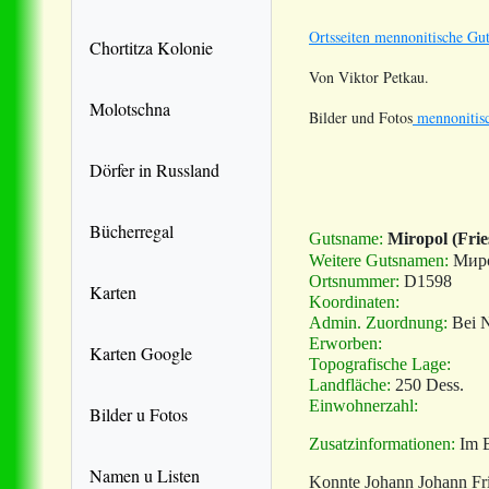
Ortsseiten mennonitische Gut
Chortitza Kolonie
Von Viktor Petkau.
Molotschna
Bilder und Fotos
mennonitisc
Dörfer in Russland
Bücherregal
Gutsname:
Miropol (Frie
Weitere Gutsnamen:
Мир
Ortsnummer:
D1598
Karten
Koordinaten:
Admin. Zuordnung:
Bei N
Erworben:
Karten Google
Topografische Lage:
Landfläche:
250 Dess.
Einwohnerzahl:
Bilder u Fotos
Zusatzinformationen:
Im B
Namen u Listen
Konnte Johann Johann Fri