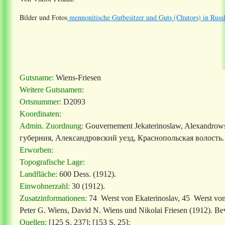
Bilder und Fotos
mennonitische Gutbesitzer und Guts (Chutors) in Russ
Gutsname:
Wiens-Friesen
Weitere Gutsnamen:
Ortsnummer:
D2093
Koordinaten:
Admin. Zuordnung:
Gouvernement Jekaterinoslaw, Alexandrows
губерния, Александровский уезд, Краснопольская волость.
Erworben:
Topografische Lage:
Landfläche:
600 Dess. (1912).
Einwohnerzahl:
30 (1912).
Zusatzinformationen:
74 Werst von Ekaterinoslav, 45 Werst von
Peter G. Wiens, David N. Wiens und Nikolai Friesen (1912). Be
Quellen:
[125 S. 237]; [153 S. 25];