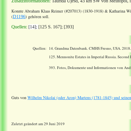
Zusatzinformationen:
Taurida Ujesd, 43 km SW von Melitopol, 
Konnte
Abraham Klaas Reimer (#207013) (1830-1918) & Katharina Wil
(
) gehören soll.
D1196
Quellen:
[14];
[125 S. 167]
; [393]
Quellen:
14.
Grandma Datenbank. CMHS Fresno, USA. 2018
125. Mennonite Estates in Imperial Russia. Second
393.
Fotos, Dokumente und Informationen von Andr
Guts von
Wilhelm Nikolai (oder Aron) Martens (1781-1845) und sein
Zuletzt geändert am 29 Juni 2019