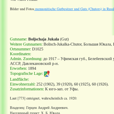
Bilder und Fotos
mennonitische Gutbesitzer und Guts (Chutors) in Russ
Gutsname:
Boljschaja Jukala
(Gut)
Weitere Gutsnamen:
Bolisch-Jukalka-Chutor, Б
ольшая
Юкала, 
Ortsnummer:
D1025
Koordinaten:
Admin. Zuordnung
:
до 1917 – Уфимская губ., Белебеевский у
АССР, Давлекановский р-н.
Erworben:
1894
Topografische Lage:
Landfläche:
Einwohnerzahl:
252 (1902), 39 (1920), 60 (1925), 60 (1926).
Zusatzinformationen:
К юго-зап. от Уфы.
Laut [773] enteignet, wahrscheinlich ca. 1920:
Владелец: Герцен Андрей Андреевич.
Населенный пункт: Х. Б. Юкала.