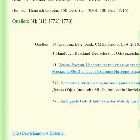
Heinrich Heinrich Görzen, 150 Dess. (ca. 1920); 100 Des. (1915).
Quellen:
[4]; [11]; [772]; [773]
Quellen:
14.
Grandma Datenbank. CMHS Fresno, USA. 2018
4. Handbuch Russland-Deutsche (mit Ortsverzeichni
11.
Немцы России. Населенные пункты и места по
Москва, 2006. 2-е переработанное Интернет-издан
772.
Поселения, жилища и культовые здания немц
Дуггал (Уфа). (russisch). Mit Gutbesitzer in Dawle
773.
Enteignete Guts (Chutors) in der Wolostj Ka
Ufa (Dawlekanowo) Kolonie.