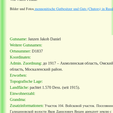
Bilder und Fotos
mennonitische Gutbesitzer und Guts (Chutors) in Russ
Gutsname:
Janzen Jakob Daniel
Weitere Gutsnamen:
Ortsnummer:
D1837
Koordinaten:
Admin. Zuordnung:
до 1917 – Акмолинская область, Омский 
область, Москаленский район.
Erworben:
Topografische Lage:
Landfläche:
pachtet 1.570 Dess. (seit 1915).
Einwohnerzahl:
Grandma:
Участок 104. Войсковой участок. Поселянин
Zusatzinformationen:
Галициновской волости Яков Данилович Янцен арендует землю с 1.04