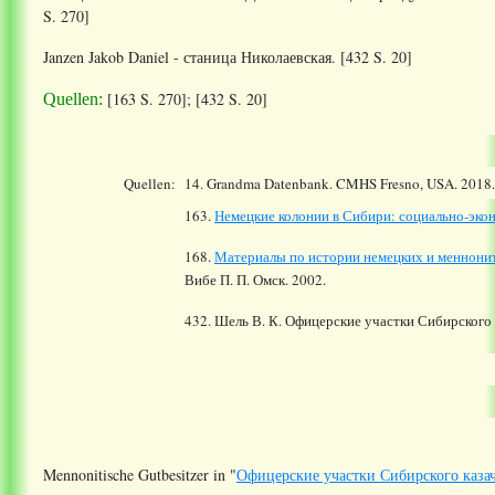
S. 270]
Janzen Jakob Daniel - станица Николаевская. [432 S. 20]
[163 S. 270]; [432 S. 20]
Quellen:
Quellen:
14.
Grandma Datenbank. CMHS Fresno, USA. 2018
163.
Немецкие колонии в Сибири: социально-экон
168.
Материалы по истории немецких и меннони
Вибе П. П. Омск. 2002.
432. Шель В. К. Офицерские участки Сибирского 
Mennonitische Gutbesitzer in "
Офицерские участки Сибирского казач