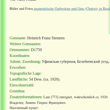
Bilder und Fotos
mennonitische Gutbesitzer und Guts (Chutors) in Russ
Gutsname:
Heinrich Franz Siemens
Weitere Gutsnamen:
Ortsnummer:
D1759
Koordinaten:
Admin. Zuordnung:
Уфимская губерния, Белебеевский уезд,
Erworben:
Topografische Lage:
Landfläche:
54 Dess. (ca. 1920).
Einwohnerzahl:
Grandma:
Laut [773] enteignet, wahrscheinlich ca. 1920:
Zusatzinformationen:
Владелец: Зименс Генрих Францевич.
Населенный пункт: