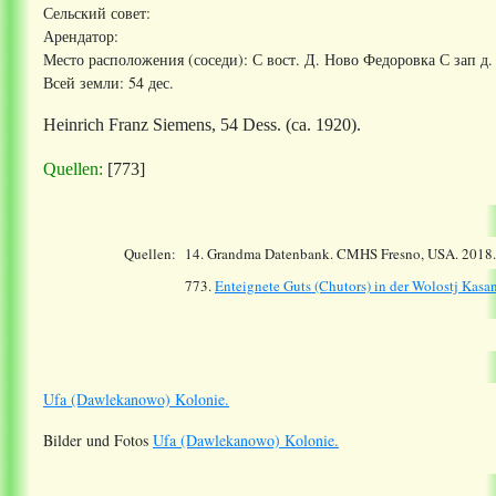
Сельский совет:
Арендатор:
Место расположения (соседи): С вост. Д. Ново Федоровка С зап д
Всей земли: 54 дес.
Heinrich Franz Siemens, 54 Dess. (ca. 1920).
Quellen:
[773]
Quellen:
14.
Grandma Datenbank. CMHS Fresno, USA. 2018
773.
Enteignete Guts (Chutors) in der Wolostj Ka
Ufa (Dawlekanowo) Kolonie.
Bilder und Fotos
Ufa (Dawlekanowo) Kolonie.