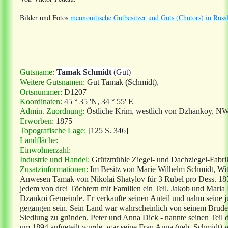
Bilder und Fotos
mennonitische Gutbesitzer und Guts (Chutors) in Russ
Gutsname:
Tamak Schmidt
(Gut)
Weitere Gutsnamen:
Gut Tamak (Schmidt),
Ortsnummer:
D1207
Koordinaten:
45 ° 35 'N, 34 ° 55' E
Admin. Zuordnung:
Östliche Krim, westlich von Dzhankoy, NW
Erworben:
1875
Topografische Lage:
[125 S. 346]
Landfläche:
Einwohnerzahl:
Industrie und Handel:
Grützmühle Ziegel- und Dachziegel-Fabri
Zusatzinformationen:
Im Besitz von Marie Wilhelm Schmidt, Witw
Anwesen Tamak von Nikolai Shatylov für 3 Rubel pro Dess. 1875.
jedem von drei Töchtern mit Familien ein Teil. Jakob und Maria
Dzankoi Gemeinde. Er verkaufte seinen Anteil und nahm seine j
gegangen sein. Sein Land war wahrscheinlich von seinem Brude
Siedlung zu gründen. Peter und Anna Dick - nannte seinen Teil
um 1894 aufgeteilt wurde, war seine Frau Anna (geb. Schmidt) wa