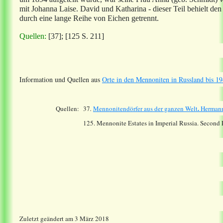
mit Johanna Laise. David und Katharina - dieser Teil behielt
durch eine lange Reihe von Eichen getrennt.
Quellen:
[37];
[125 S. 211]
Information und Quellen aus
Orte in den Mennoniten in Russland bis 19
.
Quellen:
37
.
Mennonitendörfer aus der ganzen Welt
Hermann
125. Mennonite Estates in Imperial Russia. Second
Zuletzt geändert am 3 März 2018