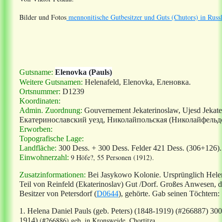
Bilder und Fotos
mennonitische Gutbesitzer und Guts (Chutors) in Russ
Gutsname:
Elenovka (Pauls)
Weitere Gutsnamen:
Helenafeld, Elenovka, Еленовка.
Ortsnummer:
D1239
Koordinaten:
Admin. Zuordnung:
Gouvernement Jekaterinoslaw, Ujesd Jekater
Екатеринославский уезд, Николайпольская (Николайфельдс
Erworben:
Topografische Lage:
Landfläche:
300 Dess. + 300 Dess. Felder 421 Dess. (306+126).
9 Höfe?, 55 Personen (1912).
Einwohnerzahl:
Zusatzinformationen:
Bei Jasykowo Kolonie. Ursprünglich Helen
Teil von Reinfeld (Ekaterinoslav) Gut /Dorf. Großes Anwesen, 
Besitzer von Petersdorf (
D0644
), gehörte. Gab seinen Töchtern:
1. Helena Daniel Pauls (geb. Peters) (1848-1919) (#266887) 300
(#266886) geb. in Kronsweide, Chortitza.
1914)