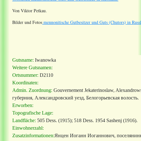
Von Viktor Petkau.
Bilder und Fotos
mennonitische Gutbesitzer und Guts (Chutors) in Russ
Gutsname:
Iwanowka
Weitere Gutsnamen:
Ortsnummer:
D2110
Koordinaten:
Admin. Zuordnung:
Gouvernement Jekaterinoslaw, Alexandrows
губерния, Александровский уезд,
Белогорьев
ская
волость.
Erworben:
Topografische Lage:
Landfläche:
505 Dess. (1915); 518 Dess. 1954 Sashenj (1916).
Einwohnerzahl:
Zusatzinformationen:
Янцен Иоганн Иоганнович, поселянинка 