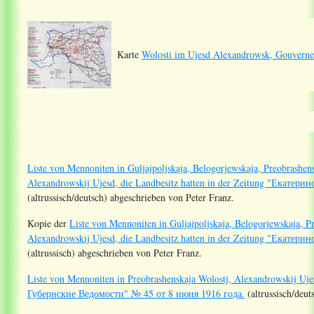
Karte
Wolosti im Ujesd Alexandrowsk, Gouverne
Liste von Mennoniten in Guljajpoljskaja, Belogorjewskaja, Preobrashen
Alexandrowskij Ujesd, die Landbesitz hatten in der Zeitung "Екате
(altrussisch/deutsch) abgeschrieben von Peter Franz.
Kopie der
Liste von Mennoniten in Guljajpoljskaja, Belogorjewskaja, P
Alexandrowskij Ujesd, die Landbesitz hatten in der Zeitung "Екате
(altrussisch) abgeschrieben von Peter Franz.
Liste von Mennoniten in Preobrashenskaja Wolostj, Alexandrowskij Uje
Губернские Ведомости" № 45 от 8 июня 1916 года.
(altrussisch/deut