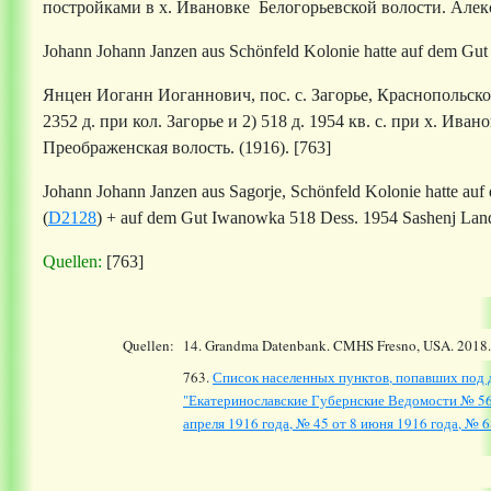
постройками в х. Ивановке
Белогорьевской волости.
Алек
Johann Johann Janzen
aus Schönfeld Kolonie hatte auf dem Gu
Янцен Иоганн Иоганнович, пос. с. Загорье, Краснопольской 
2352 д. при кол. Загорье и 2) 518 д. 1954 кв. с. при х. Ивано
Преображенская
волость. (1916).
[763]
Johann Johann Janzen
aus Sagorje, Schönfeld Kolonie hatte auf
(
D2128
)
+ auf dem Gut Iwanowka 518 Dess. 1954 Sashenj Lan
Quellen:
[763]
Quellen:
14.
Grandma Datenbank. CMHS Fresno, USA. 2018
763.
Список населенных пунктов, попавших под д
"Екатеринославские Губернские Ведомости № 56 о
апреля 1916 года, № 45 от 8 июня 1916 года, № 68