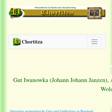
Chortitza
Gut Iwanowka (Johann Johann Janzen), 
Wolo
Ortsseiten mennonitische Guts und Gutbesitzer in Russland.