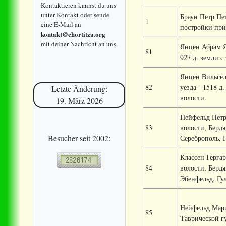
Kontaktieren kannst du uns
unter Kontakt oder sende
Браун Петр Пе
1
eine E-Mail an
постройки при 
kontakt@chortitza.org
mit deiner Nachricht an uns.
Янцен Абрам Я
81
927 д. земли 
Янцен Вильгел
82
уезда - 1518 д
Letzte Änderung:
волости.
19. März 2026
Нейфельд Петр
83
волости, Бердя
Besucher seit 2002:
Сереброполь, 
Классен Герга
84
волости, Бердя
Эбенфельд, Гу
Нейфельд Мари
85
Таврической гу