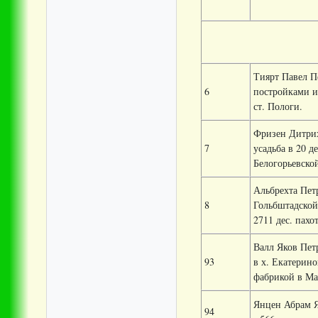
Тиярт Павел Пе
6
постройками и 
ст. Пологи.
Фризен Дитрих 
7
усадьба в 20 д
Белогорьевской
Альбрехта Пет
8
Гольбштадской 
2711 дес. пахо
Валл Яков Петр
93
в х. Екатерино
фабрикой в Ма
Янцен Абрам Я
94