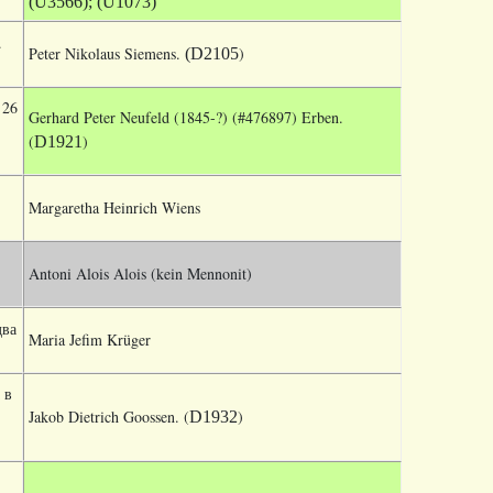
(U3566); (U1073)
.
Peter Nikolaus Siemens.
)
(D2105
 26
Gerhard Peter Neufeld (1845-?) (#476897) Erben.
(
)
D1921
Margaretha Heinrich Wiens
Antoni
Alois Alois (kein Mennonit)
два
Maria Jefim Krüger
 в
Jakob Dietrich Goossen. (
)
D1932