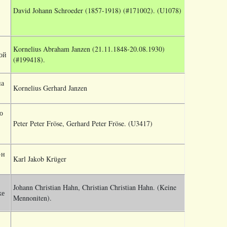
David Johann Schroeder
(1857-1918) (#171002).
(U1078)
Kornelius Abraham Janzen (21.11.1848-20.08.1930)
той
(#199418).
на
Kornelius Gerhard Janzen
о
Peter Peter Fröse, Gerhard Peter Fröse. (U3417)
-н
Karl Jakob Krüger
Johann Christian Hahn, Christian Christian Hahn.
(Keine
же
Mennoniten).