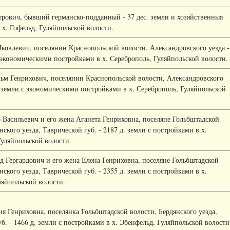
трович, бывший германско-подданный - 37 дес. земли и хозяйственныя
х. Гофельд, Гуляйпольской волости.
ковлевич, поселянин Краснопольской волости, Александровского уезда -
с экономическими постройками в х. Сереброполь, Гуляйпольской волости.
ьм Генрихович, поселянин Краснопольской волости, Александровского
. земли с экономическими постройками в х. Сереброполь, Гуляйпольской
 Васильевич и его жена Аганета Генриховна, поселяне Гольбштадской
нского уезда, Таврической губ. - 2187 д. земли с постройками в х.
Гуляйпольской волости.
рд Гергардович и его жена Елена Генриховна, поселяне Гольбштадской
нского уезда, Таврической губ. - 2355 д. земли с постройками в х.
ляйпольской волости.
я Генриховна, поселянка Гольбштадской волости, Бердянского уезда,
б. - 1466 д. земли с постройками в х. Эбенфельд, Гуляйпольской волости