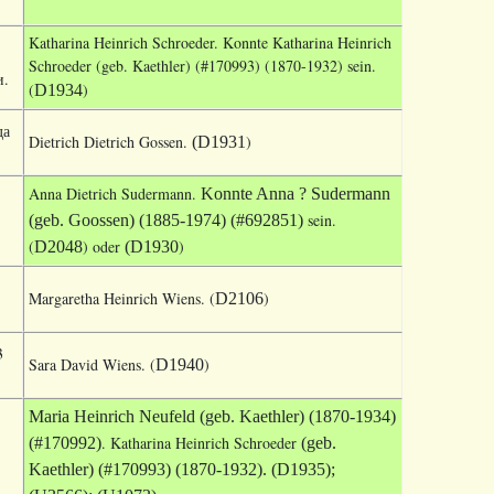
Katharina Heinrich Schroeder. Konnte Katharina Heinrich
Schroeder
(geb. Kaethler) (#170993) (1870-1932) sein.
и.
(
)
D1934
да
Dietrich Dietrich Gossen.
)
(D1931
Anna Dietrich Sudermann.
Konnte Anna
? Sudermann
sein.
(geb. Goossen) (1885-1974) (#692851)
(
) oder
)
D2048
(D1930
Margaretha Heinrich Wiens. (
)
D2106
3
Sara David Wiens. (
)
D1940
Maria Heinrich Neufeld (geb. Kaethler) (1870-1934)
. Katharina Heinrich Schroeder
(#170992)
(geb.
Kaethler) (#170993) (1870-1932). (D1935);