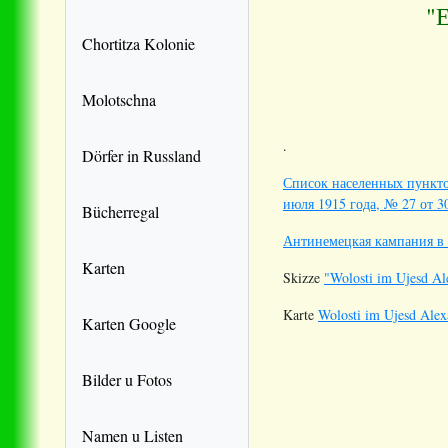
"
Chortitza Kolonie
Molotschna
.
Dörfer in Russland
Список населенных пункто
июля 1915 года, № 27 от 30
Bücherregal
Антинемецкая кампания в г
Karten
Skizze
"Wolosti im Ujesd Al
Karte
Wolosti im Ujesd Alex
Karten Google
Bilder u Fotos
Namen u Listen