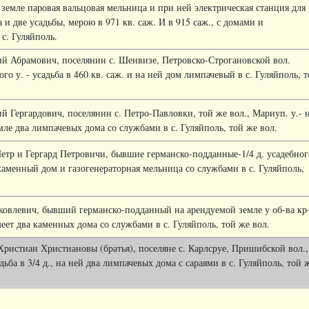
 земле паровая вальцовая мельница и при ней электрическая станция для
 и две усадьбы, мерою в 971 кв. саж. И в 915 саж., с домами и
с. Гуляйполь.
й Абрамович, поселянин с. Шенвизе, Петровско-Строгановской вол.
го у. - усадьба в 460 кв. саж. и на ней дом лимпачевый в с. Гуляйполь, 
й Гергардович, поселянин с. Петро-Павловки, той же вол., Мариуп. у.- 
ле два лимпачевых дома со службами в с. Гуляйполь, той же вол.
Петр и Гергард Петровичи, бывшие германско-подданные-1/4 д. усадебног
каменный дом и газогенераторная мельница со службами в с. Гуляйполь,
ковлевич, бывший германско-подданный на арендуемой земле у об-ва кр
еет два каменных дома со службами в с. Гуляйполь, той же вол.
Христиан Христиановы (братья), поселяне с. Карлсруе, Пришибской вол.,
адьба в 3/4 д., на ней два лимпачевых дома с сараями в с. Гуляйполь, т
о
й 