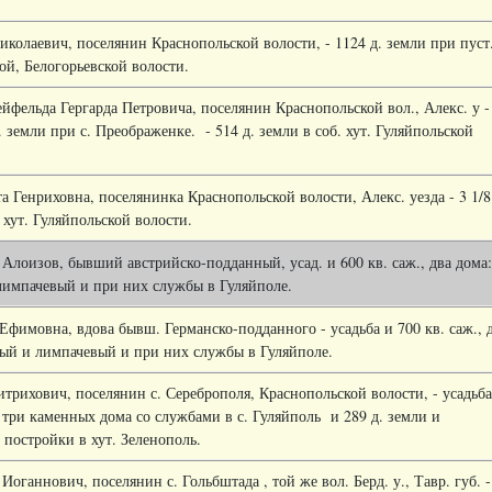
иколаевич, поселянин Краснопольской волости, - 1124 д. земли при пуст
ой, Белогорьевской волости.
йфельда Гергарда Петровича, поселянин Краснопольской вол., Алекс. у -
ж. земли при с. Преображенке.
- 514 д. земли в соб. хут. Гуляйпольской
 Генриховна, поселянинка Краснопольской волости, Алекс. уезда - 3 1/8
. хут. Гуляйпольской волости.
Алоизов, бывший австрийско-подданный, усад. и 600 кв. саж., два дома:
импачевый и при них службы в Гуляйполе.
Ефимовна, вдова бывш. Германско-подданного - усадьба и 700 кв. саж., 
ый и лимпачевый и при них службы в Гуляйполе.
трихович, поселянин с. Сереброполя, Краснопольской волости, - усадьба
й три каменных дома со службами в с. Гуляйполь
и 289 д. земли и
 постройки в хут. Зеленополь.
оганнович, поселянин с. Гольбштада , той же вол. Берд. у., Тавр. губ. -