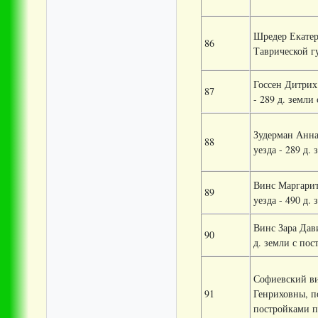
Шредер Екатер
86
Таврической гу
Госсен Дитрих
87
- 289 д. земли
Зудерман Анна
88
уезда - 289 д.
Винс Маргарит
89
уезда - 490 д.
Винс Зара Дав
90
д. земли с пос
Софиевский в
91
Генриховны, п
постройками п