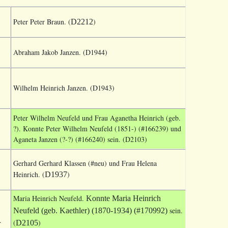
Peter Peter Braun. (
)
D2212
Abraham Jakob Janzen. (
D1944
)
Wilhelm Heinrich Janzen.
(
D1943
)
Peter Wilhelm Neufeld und Frau Aganetha Heinrich (geb.
?). Konnte Peter
Wilhelm
Neufeld (1851-) (#166239) und
Aganeta Janzen (?-?) (#166240) sein.
(
D2103
)
Gerhard Gerhard Klassen (#neu) und Frau Helena
Heinrich. (
)
D1937
Maria Heinrich Neufeld.
Konnte Maria Heinrich
sein.
Neufeld (geb. Kaethler) (1870-1934)
(#170992)
.
(
)
D2105