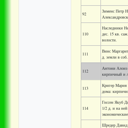
Зименс Петр Н
92
Александровск
Наследники Не
110
дес. 15 кв. са
волости.
Винс Маргарита
111
д. земли в соб
Антони Алоиз 
112
кирпичный и л
Кригер Мария 
113
дома: кирпичн
Госсен Якуб Ди
114
1/2 д. и на не
экономические
Шредер Давид И