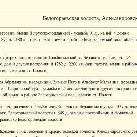
Белогорьевская
волость, Александровс
трович, бывший прусско-подданный - усадьба 10 д., на ней 4 дома с
893 д. 2180 кв. саж. пахотн. земли в районе Белогорьевской вол., вблизи
Дитрихович, поселянин Гольбштадской в., Бердянск. у., Таврич. губ. -
ес. дом и другия постройки и 1282 д. 2200 кв. саж. пахотн. земли в район
 вол., вблизи ст. Пологи.
ра Абрамовича, наследники, Зименс Петр и Альбрехт Мальвина, поселян
в., Таврической губ. - усадьба в 25 дес. жилой дом и другия постройки 
тной земли в районе Белогорьевской вол., вблизи ст. Пологи.
ович, поселянин Гольбштадской волости, Бердянского уезда - 337 д. зем
вке, Белогорьевской волости и 649 д. земли с постройками и бумажной
рьяновке Белогорьевской волости.
ковлевич 1-й, поселянин Краснопольской волости, Александровского уе