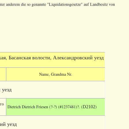
ter anderem die so genannte "Liquidationsgesetze" auf Landbesitz von
кая, Басанская волости, Александровский уезд
Name, Grandma Nr.
 уезд
го
Dietrich Dietrich Friesen (?-?) (#1237481)?. (
)
D2102
ий уезд