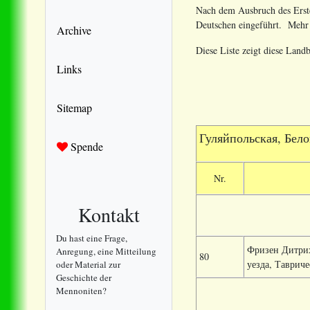
Nach dem Ausbruch des Erste
Deutschen eingeführt. Meh
Archive
Diese Liste zeigt diese Land
Links
Sitemap
Гуляйпольская, Бело
Spende
Nr.
Kontakt
Du hast eine Frage,
Фризен Дитрих
Anregung, eine Mitteilung
80
уезда, Тавриче
oder Material zur
Geschichte der
Mennoniten?