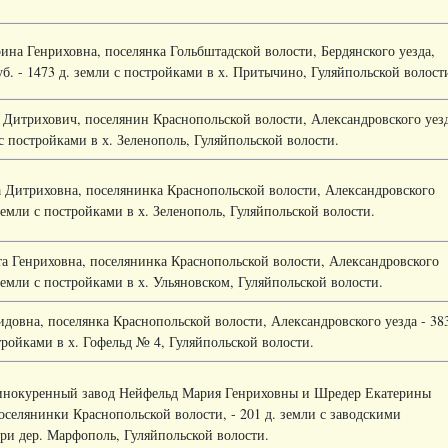
ина Генриховна, поселянка Гольбштадской волости, Бердянского уезда,
б. - 1473 д. земли с постройками в х. Притычино, Гуляйпольской волост
 Дитрихович, поселянин Краснопольской волости, Александровского уез
 с постройками в х. Зеленополь, Гуляйпольской волости.
 Дитриховна, поселянинка Краснопольской волости, Александровского
 земли с постройками в х. Зеленополь, Гуляйпольской волости.
а Генриховна, поселянинка Краснопольской волости, Александровского
 земли с постройками в х. Ульяновском, Гуляйпольской волости.
идовна, поселянка Краснопольской волости, Александровского уезда - 38
тройками в х. Гофельд № 4, Гуляйпольской волости.
инокуренный завод Нейфельд Мария Генриховны и Шредер Екатерины
оселянинки Краснопольской волости, - 201 д. земли с заводскими
ри дер. Марфополь, Гуляйпольской волости.