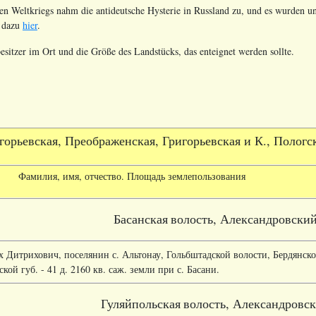
n Weltkriegs nahm die antideutsche Hysterie in Russland zu, und es wurden un
r dazu
hier
.
besitzer im Ort und die Größe des Landstücks, das enteignet werden sollte.
горьевская, Преображенская, Григорьевская и К., Пологс
Фамилия, имя, отчество. Площадь землепользования
Басанская
волость, Александровский
 Дитрихович, поселянин с. Альтонау, Гольбштадской волости, Бердянско
ской губ. - 41 д. 2160 кв. саж. земли при с. Басани.
Гуляйпольская
волость, Александровск