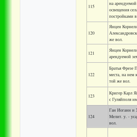
на арендуемой
115
освещения села
постройками в 
Янцен Корнели
120
Александровско
же вол.
Янцен Корнели
121
арендуемой зем
Братья Фрезе 
122
места, на нем 
той же вол.
Кригер Карл Я
123
с Гуляйполя им
Ган Иоганн и 
124
Мелит. у. - ус
вол.