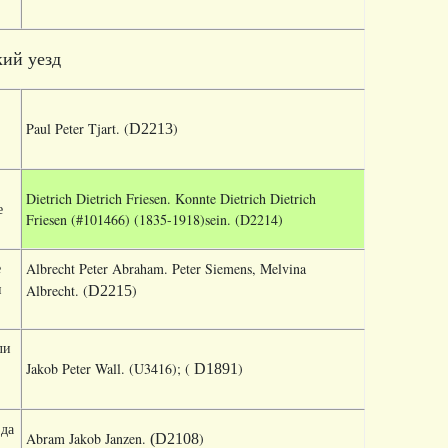
кий уезд
Paul Peter Tjart. (
)
D2213
Dietrich Dietrich Friesen.
Konnte Dietrich Dietrich
е
Friesen (#101466) (1835-1918)
sein. (D2214)
е
Albrecht Peter Abraham. Peter Siemens, Melvina
и
Albrecht. (
)
D2215
ли
Jakob Peter Wall. (U3416); (
)
D1891
зда
Abram Jakob Janzen.
)
(D2108