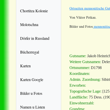
Ortsseiten mennonitische Gut
Chortitza Kolonie
Von Viktor Petkau.
Molotschna
Bilder und Fotos
mennonitisc
Dörfer in Russland
Bücherregal
Gutsname:
Jakob Heinric
Weitere Gutsnamen:
Dele
Karten
Ortsnummer:
D1798
Koordinaten:
Karten Google
Admin. Zuordnung:
Sibir
Erworben:
Topografische Lage:
[125 
Bilder u Fotos
Landfläche:
75 Dess. (190
Einwohnerzahl:
Namen u Listen
Grandma: