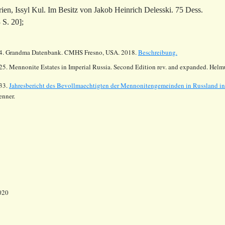
rien, Issyl Kul. Im Besitz von Jakob Heinrich Delesski. 75 Dess.
 S. 20];
4.
Grandma Datenbank. CMHS Fresno, USA. 2018.
Beschreibung.
25. Mennonite Estates in Imperial Russia. Second Edition rev. and expanded. Hel
33.
Jahresbericht des Bevollmaechtigten der Mennonitengemeinden in Russland i
enner.
020