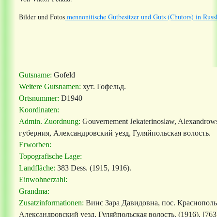
Bilder und Fotos
mennonitische Gutbesitzer und Guts (Chutors) in Russ
Gutsname:
Gofeld
Weitere Gutsnamen:
хут. Гофельд
.
Ortsnummer:
D1940
Koordinaten:
Admin. Zuordnung:
Gouvernement Jekaterinoslaw, Alexandrows
губерния, Александровский уезд, Гуляйпольская волость.
Erworben:
Topografische Lage:
Landfläche:
383 Dess. (1915, 1916).
Einwohnerzahl:
Grandma:
Zusatzinformationen:
Винс Зара Давидовна, пос. Краснопольск
Александровский уезд, Гуляйпольская волость. (1916). [763