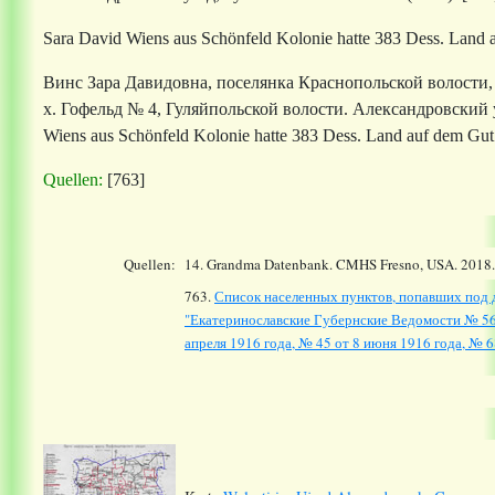
Sara David Wiens
aus Schönfeld Kolonie hatte 383 Dess. Land 
Винс Зара Давидовна, поселянка Краснопольской волости, 
х. Гофельд № 4, Гуляйпольской волости.
Александровский у
Wiens
aus Schönfeld Kolonie hatte 383 Dess. Land auf dem Gut
Quellen:
[763]
Quellen:
14.
Grandma Datenbank. CMHS Fresno, USA. 2018
763.
Список населенных пунктов, попавших под д
"Екатеринославские Губернские Ведомости № 56 о
апреля 1916 года, № 45 от 8 июня 1916 года, № 68