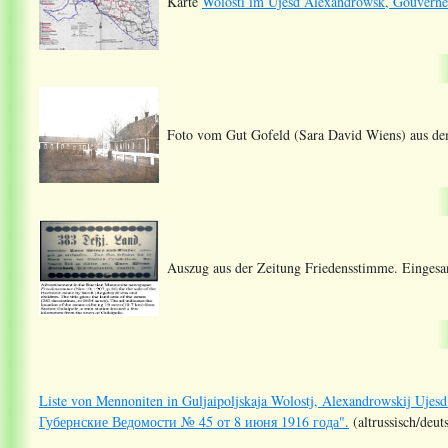
Karte
Wolosti im Ujesd Alexandrowsk, Gouverne
Foto vom Gut Gofeld (Sara David Wiens) aus dem
Auszug aus der Zeitung Friedensstimme. Eingesa
Liste von Mennoniten in Guljaipoljskaja Wolostj, Alexandrowskij Ujes
Губернские Ведомости № 45 от 8 июня 1916 года".
(altrussisch/deut