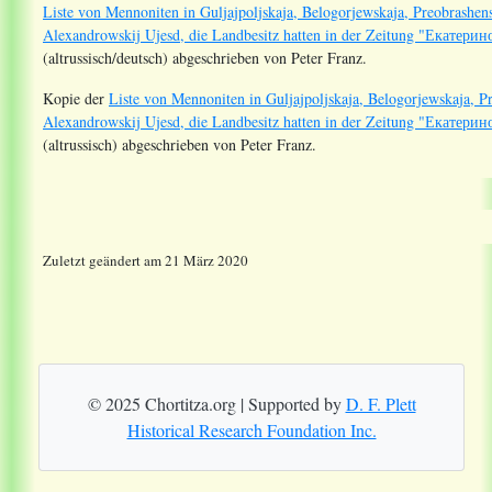
Liste von Mennoniten in Guljajpoljskaja, Belogorjewskaja, Preobrashen
Alexandrowskij Ujesd, die Landbesitz hatten in der Zeitung "Екате
(altrussisch/deutsch) abgeschrieben von Peter Franz.
Kopie der
Liste von Mennoniten in Guljajpoljskaja, Belogorjewskaja, P
Alexandrowskij Ujesd, die Landbesitz hatten in der Zeitung "Екате
(altrussisch) abgeschrieben von Peter Franz.
Zuletzt geändert am 21 März 2020
© 2025 Chortitza.org | Supported by
D. F. Plett
Historical Research Foundation Inc.