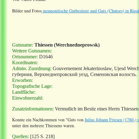
Bilder und Fotos
mennonitische Gutbesitzer und Guts (Chutors) in Russ
Gutsname:
Thiessen (Werchnedneprowsk)
Weitere Gutsnamen:
Ortsnummer:
D1646
Koordinaten:
Admin. Zuordnung:
Gouvernement Jekaterinoslaw, Ujesd Wer
губерния, Верхнеднепровский уезд, Семеновская волость.
Erworben:
Topografische Lage:
Landfläche:
Einwohnerzahl:
Zusatzinformationen:
Vermutlich im Besitz eines Herrn Thiessen
Konnte ein Nachkommen
von "Guts von
Julius Johann Friesen (1780-
unter den mehrere Thiessens waren.
Quellen:
[125 S. 218]