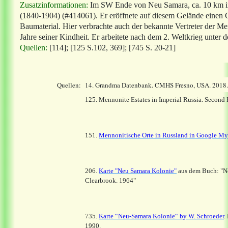
Zusatzinformationen:
Im SW Ende von Neu Samara, ca. 10 km im
(1840-1904) (#414061). Er eröffnete auf diesem Gelände einen
Baumaterial. Hier verbrachte auch der bekannte Vertreter der M
Jahre seiner Kindheit. Er arbeitete nach dem 2. Weltkrieg unter 
Quellen:
[114]; [125 S.102, 369]; [745 S. 20-21]
Quellen:
14.
Grandma Datenbank. CMHS Fresno, USA. 2018
125. Mennonite Estates in Imperial Russia. Second
151.
Mennonitische Orte in Russland in Google M
206.
Karte "Neu Samara Kolonie"
aus dem Buch: "Ne
Clearbrook. 1964"
735.
Karte “Neu-Samara Kolonie“ by W. Schroeder
.
1990.