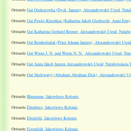
Ortsseite
Gut Osokorowka (Dyck, Janzen), Alexandrowskij Ujesd, Natal
Ortsseite
Gut Pawlo-Kitschkas (Katharina Jakob Giesbrecht, Anna Epp),
Ortsseite
Gut Katharina Gerhard Reimer, Alexandrowskij Ujesd, Natalje
Ortsseite
Gut Reinhofental (Peter Johann Janzen), Alexandrowskij Ujesd
Ortsseite
Gut Wiens J. N. und Wiens N. N., Alexandrowskij Ujesd, Nata
Ortsseite
Gut Anna Jakob Janzen Alexandrowskij Ujesd, Nataljewskaja W
Ortsseite
Gut Skelewatyj (Abraham Abraham Dick), Alexandrowskij Uje
Ortsseite
Blumenau, Jakowlewo Kolonie
.
Ortsseite
Ebenberg, Jakowlewo Kolonie
.
Ortsseite
Ebenfeld, Jakowlewo Kolonie
.
Ortsseite
Eigenfeld, Jakowlewo Kolonie
.