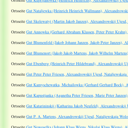
Ortsseite
Gut Kuprijanowka (Heinrich Heinrichs), Alexandrowskij Ujesd
Ortsseite
Gut Nataljewka (Heinrich Heinrich Wallmann), Alexandrowskij
Ortsseite
Gut Skelewatyj (Martin Jakob Janzen), Alexandrowskij Ujesd, 
Ortsseite
Gut Annowka (Gerhard Abraham Klassen, Peter Peter Krahn), 
Ortsseite
Gut Blumenfeld (Jakob Johann Janzen, Jakob Peter Janzen), Al
Ortsseite
Gut Blumenort (Jakob Jakob Martens, Jakob Wilhelm Martens)
Ortsseite
Gut Ebenberg (Heinrich Peter Hildebrand), Alexandrowskij Uj
Ortsseite
Gut Peter Peter Friesen, Alexandrowskij Ujesd, Nataljewskaja 
Ortsseite
Gut Kamyschewatka, Michailowka (Gerhard Gerhard Bock), Al
Ortsseite
Gut Kapustjanka (Aganetha Peter Friesen, Marie Peter Janzen)
Ortsseite
Gut Katarininskij (Katharina Jakob Neufeld), Alexandrowskij 
Ortsseite
Gut P. A. Martens, Alexandrowskij Ujesd, Nataljewskaja Wolos
Ortsseite
Gut Nowoselka (Johann Klass Wiens, Nikolai Klass Wiens), Al