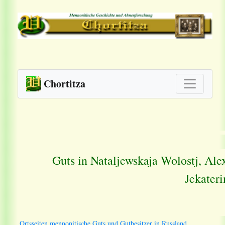
Chortitza
Guts in Nataljewskaja Wolostj, Al
Jekater
Ortsseiten mennonitische Guts und Gutbesitzer in Russland.