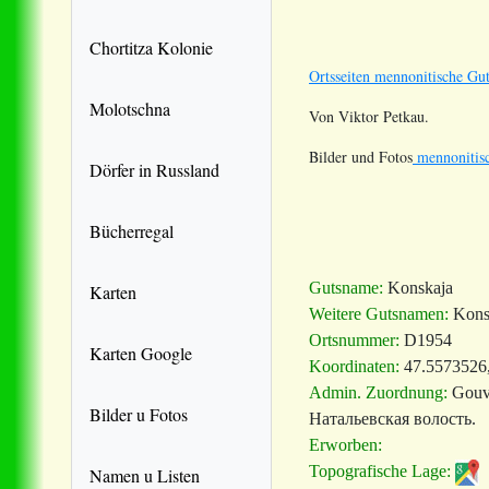
Chortitza Kolonie
Ortsseiten mennonitische Gut
Molotschna
Von Viktor Petkau.
Bilder und Fotos
mennonitisc
Dörfer in Russland
Bücherregal
Gutsname:
Konskaja
Karten
Weitere Gutsnamen:
Kons
Ortsnummer:
D1954
Karten Google
Koordinaten:
47.5573526
Admin. Zuordnung:
Gouv
Bilder u Fotos
Натальевская волость.
Erworben:
Topografische Lage:
Namen u Listen