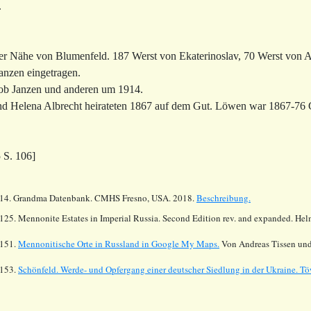
.
er Nähe von Blumenfeld. 187 Werst von Ekaterinoslav, 70 Werst von 
anzen eingetragen.
ob Janzen und anderen um 1914.
d Helena Albrecht heirateten 1867 auf dem Gut. Löwen war 1867-76 Gu
 S. 106]
14.
Grandma Datenbank. CMHS Fresno, USA. 2018.
Beschreibung.
125. Mennonite Estates in Imperial Russia. Second Edition rev. and expanded.
Hel
151.
Mennonitische Orte in Russland in Google My Maps.
Von Andreas Tissen und
153.
Schönfeld. Werde- und Opfergang einer deutscher Siedlung in der Ukraine. T