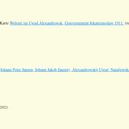
Karte
Wolosti im Ujesd Alexandrowsk, Gouvernement Jekaterinoslaw 1911.
(ru
(Johann Peter Janzen, Johann Jakob Janzen), Alexandrowskij Ujesd, Nataljews
 2021.