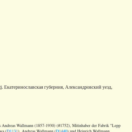
ostj. Екатеринославская губерния, Александровский уезд,
s Andreas Wallmann (1857-1930) (#1752), Mitinhaber der Fabrik "Lepp
wa (
D1131
), Andreas Wallmann (
D1440
) und Heinrich Wallmann