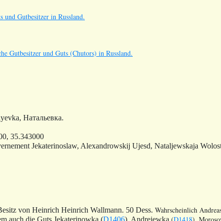
s und Gutbesitzer in Russland.
he Gutbesitzer und Guts (Chutors) in Russland.
lyevka, Натальевка.
00, 35.343000
ernement Jekaterinoslaw, Alexandrowskij Ujesd, Nataljewskaja Wol
Wahrscheinlich Andrea
esitz von Heinrich Heinrich Wallmann. 50 Dess.
(
D1418
), Moroso
 auch die Guts Jekaterinowka (
D1406
), Andrejewka