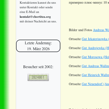
примерно плюс-минус 10 
Kontaktieren kannst du uns
unter Kontakt oder sende
eine E-Mail an
kontakt@chortitza.org
mit deiner Nachricht an uns.
Bilder und Fotos
Andreas Wal
Ortsseite
Gut Jekaterinowka 
Letzte Änderung:
Ortsseite
Gut Andrejewka (He
19. März 2026
Ortsseite
Gut Morosowa (Hein
Ortsseite
Gut Andreas Wallma
Besucher seit 2002:
Ortsseite
Gut Heinrich Wall
Ortsseite
Gut Neuendorf (And