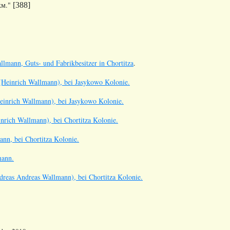
км."
[388]
lmann, Guts- und Fabrikbesitzer in Chortitza
.
(Heinrich Wallmann), bei Jasykowo Kolonie.
inrich Wallmann), bei Jasykowo Kolonie.
rich Wallmann), bei Chortitza Kolonie.
nn, bei Chortitza Kolonie.
mann.
reas Andreas Wallmann), bei Chortitza Kolonie.