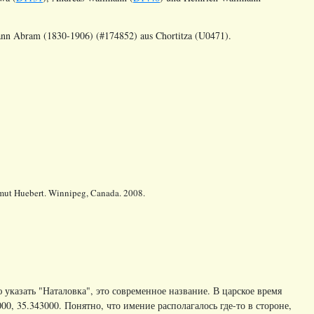
ann Abram (1830-1906) (#174852) aus Chortitza (U0471).
lmut Huebert. Winnipeg, Canada. 2008.
 указать "Наталовка", это современное название. В царское время
00, 35.343000. Понятно, что имение располагалось где-то в стороне,