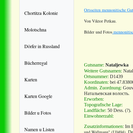
Ortsseiten mennonitische Gut
Chortitza Kolonie
Von Viktor Petkau.
Molotschna
Bilder und Fotos
mennonitisc
Dörfer in Russland
Bücherregal
Gutsname:
Nataljewka
Weitere Gutsnamen:
Nata
Ortsnummer:
D1439
Karten
Koordinaten:
bei 47.8380
Admin. Zuordnung:
Gouv
Натальевская волость.
Karten Google
Erworben:
Topografische Lage:
Landfläche:
50 Dess. (?).
Bilder u Fotos
Einwohnerzahl:
Zusatzinformationen:
Im B
Namen u Listen
und Wallmann"
(U0494).
Dem