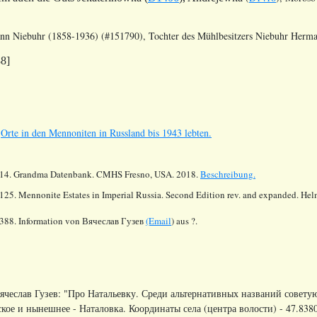
nn Niebuhr (1858-1936) (#151790), Tochter des Mühlbesitzers Niebuhr Herm
88]
s
Orte in den Mennoniten in Russland bis 1943 lebten.
14.
Grandma Datenbank. CMHS Fresno, USA. 2018.
Beschreibung.
125. Mennonite Estates in Imperial Russia. Second Edition rev. and expanded. He
388. Information von Вячеслав Гузев
(Email
) aus ?.
ячеслав Гузев: "Про Натальевку. Среди альтернативных названий советую
ское и нынешнее - Наталовка. Координаты села (центра волости) - 47.8380