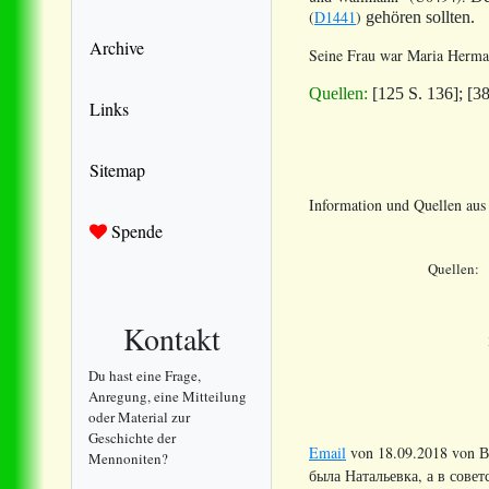
(
D1441
)
gehören sollten.
Archive
Seine Frau war Maria Herma
Quellen:
[125 S. 136];
[3
Links
Sitemap
Information und Quellen au
Spende
Quellen:
Kontakt
Du hast eine Frage,
Anregung, eine Mitteilung
oder Material zur
Geschichte der
Email
von 18.09.2018 von В
Mennoniten?
была Натальевка, а в совет