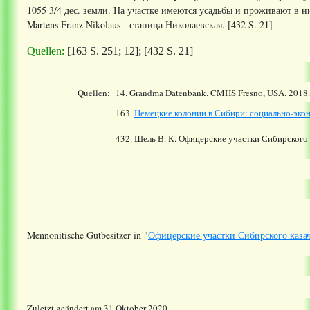
1055 3/4 дес. земли. На участке имеются усадьбы и проживают в ни
Martens Franz Nikolaus - станица Николаевская. [432 S. 21]
Quellen:
[163 S. 251; 12]; [432 S. 21]
Quellen:
14.
Grandma Datenbank. CMHS Fresno, USA. 2018
163.
Немецкие колонии в Сибири: социально-экон
432. Шель В. К. Офицерские участки Сибирского 
Mennonitische Gutbesitzer in "
Офицерские участки Сибирского казач
Zuletzt geändert am 31 Oktober 2020.