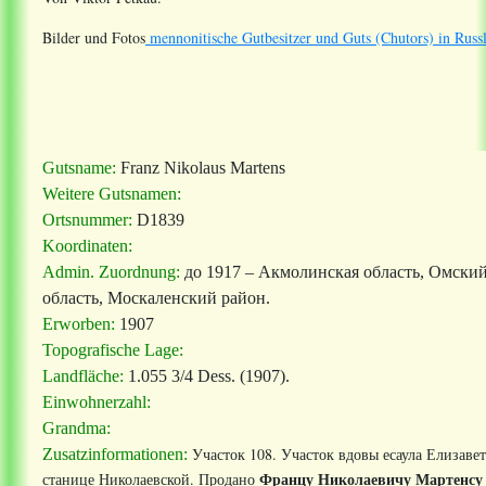
Bilder und Fotos
mennonitische Gutbesitzer und Guts (Chutors) in Russ
Gutsname:
Franz Nikolaus Martens
Weitere Gutsnamen:
Ortsnummer:
D1839
Koordinaten:
Admin. Zuordnung:
до 1917 – Акмолинская область, Омский 
область, Москаленский район.
Erworben:
1907
Topografische Lage:
Landfläche:
1.055 3/4 Dess. (1907).
Einwohnerzahl:
Grandma:
Участок 108. Участок вдовы есаула Елизаве
Zusatzinformationen:
Францу Николаевичу Мартенсу
станице Николаевской. Продано