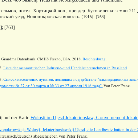
ьмов, посел. Хортицкой вол., при дер. Бутовичевке земли 211 дес
(1916).
[763]
вский уезд, Новопокровская волость.
]
;
[763]
.
Grandma Datenbank. CMHS Fresno, USA. 2018.
Beschreibung.
3.
Liste der mennonitischen Industrie- und Handelsunternehmen in Russland
.
3.
Список населенных пунктов, попавших под действие "ликвидационных закон
домости № 27 от 30 марта и № 33 от 27 апреля 1916 года".
Von Peter Franz.
 auf der Karte
Wolosti im Ujesd Jekaterinoslaw, Gouvernement Jekat
wopokrowskaja Wolostj, Jekaterinoslawskij Ujesd, die Landbesitz hatten in
ltrussisch/deutsch) abgeschrieben von Peter Franz.