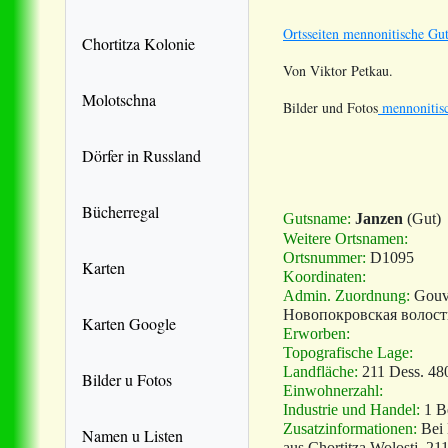
Ortsseiten mennonitische Gut
Chortitza Kolonie
Von Viktor Petkau.
Molotschna
Bilder und Fotos
mennonitisc
Dörfer in Russland
Bücherregal
Gutsname:
Janzen
(Gut)
Weitere Ortsnamen:
Ortsnummer:
D1095
Karten
Koordinaten:
Admin. Zuordnung:
Gouv
Новопокровская волост
Karten Google
Erworben:
Topografische Lage:
Landfläche:
211 Dess. 480
Bilder u Fotos
Einwohnerzahl:
Industrie und Handel:
1 Be
Zusatzinformationen:
Bei 
Namen u Listen
aus Chortitza Wolostj. 2