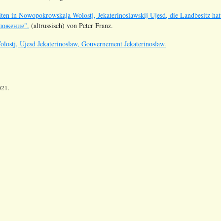
ten in Nowopokrowskaja Wolostj, Jekaterinoslawskij Ujesd, die Landbesitz
иложение".
(altrussisch) von Peter Franz.
ostj, Ujesd Jekaterinoslaw, Gouvernement Jekaterinoslaw.
021.