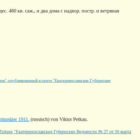
. 480 кв. саж., и два дома с надвор. постр. и ветряная
ов", опубликованный в газете "Екатеринославские Губернские
erinoslaw 1911.
(russisch) von Viktor Petkau.
 der Zeitung "Екатеринославские Губернские Ведомости № 27 от 30 марта