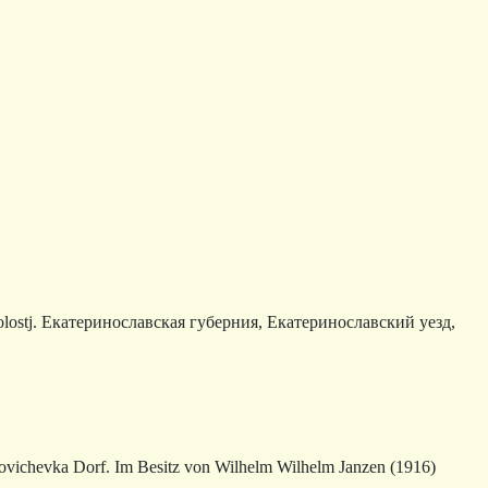
olostj. Екатеринославская губерния, Екатеринославский уезд,
ovichevka Dorf. Im Besitz von Wilhelm Wilhelm Janzen (1916)