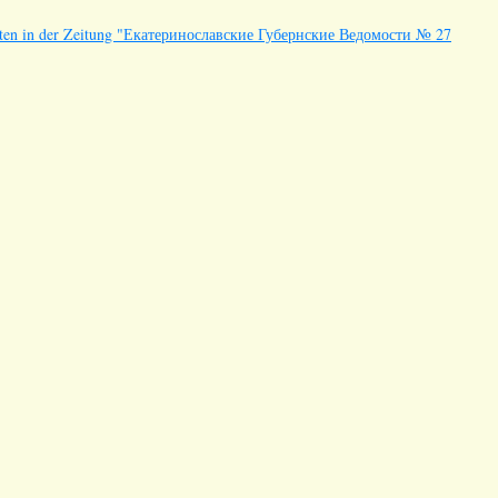
 hatten in der Zeitung "Екатеринославские Губернские Ведомости № 27