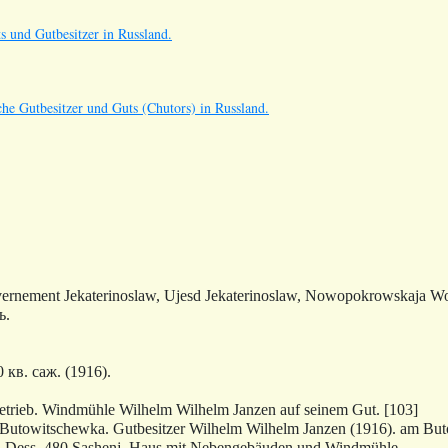
s und Gutbesitzer in Russland.
he Gutbesitzer und Guts (Chutors) in Russland.
ernement Jekaterinoslaw, Ujesd Jekaterinoslaw, Nowopokrowskaja W
ь.
 кв. саж. (1916).
trieb. Windmühle Wilhelm Wilhelm Janzen auf seinem Gut. [103]
Butowitschewka. Gutbesitzer Wilhelm Wilhelm Janzen (1916).
am But
11 Dess. 480 Sashenj, Haus mit Nebengebäuden und Windmühle