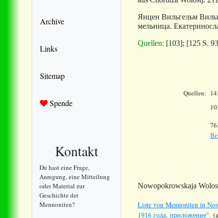
Янцен Вильгельм Вильгел
Archive
мельница.
Екатериносла
Quellen:
[103]; [125 S. 93
Links
Sitemap
Quellen:
14
Spende
10
76
Ве
Kontakt
Du hast eine Frage,
Anregung, eine Mitteilung
oder Material zur
Nowopokrowskaja Wolostj
Geschichte der
Mennoniten?
Liste von Mennoniten in No
1916 года, приложение".
(a