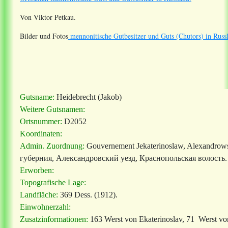
Von Viktor Petkau.
Bilder und Fotos
mennonitische Gutbesitzer und Guts (Chutors) in Russ
Gutsname:
Heidebrecht (Jakob)
Weitere Gutsnamen:
Ortsnummer:
D2052
Koordinaten:
Admin. Zuordnung:
Gouvernement Jekaterinoslaw, Alexandrows
губерния, Александровский уезд, Краснопольская волость.
Erworben:
Topografische Lage:
Landfläche:
369 Dess. (1912).
Einwohnerzahl:
Zusatzinformationen:
163 Werst von Ekaterinoslav, 71 Werst vo