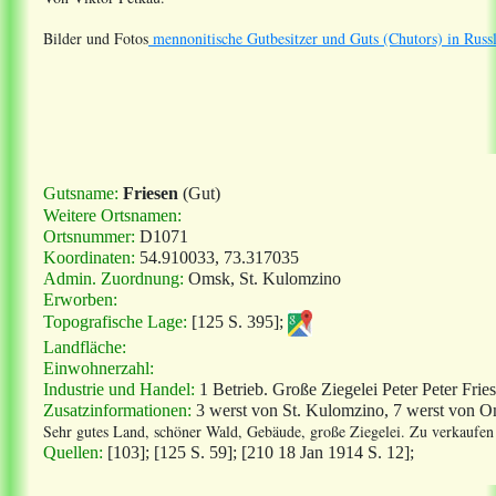
Bilder und Fotos
mennonitische Gutbesitzer und Guts (Chutors) in Russ
Gutsname:
Friesen
(Gut)
Weitere Ortsnamen:
Ortsnummer:
D1071
Koordinaten:
54.910033, 73.317035
Admin. Zuordnung:
Omsk, St. Kulomzino
Erworben:
Topografische Lage:
[125 S. 395];
Landfläche:
Einwohnerzahl:
Industrie und Handel:
1 Betrieb. Große Ziegelei Peter Peter Frie
Zusatzinformationen:
3 werst von St. Kulomzino, 7 werst von 
Sehr gutes Land, schöner Wald, Gebäude, große Ziegelei. Zu verkaufe
Quellen:
[103]; [125 S. 59]; [210 18 Jan 1914 S. 12];