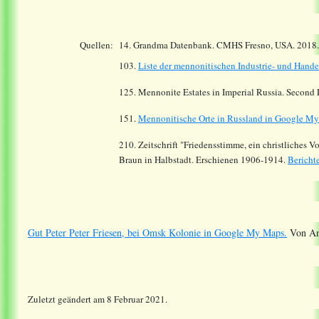
Quellen:
14.
Grandma Datenbank. CMHS Fresno, USA. 2018
103.
Liste der mennonitischen Industrie- und Hand
125. Mennonite Estates in Imperial Russia. Second
151.
Mennonitische Orte in Russland in Google M
210. Zeitschrift "Friedensstimme, ein christliches 
Braun in Halbstadt. Erschienen 1906-1914.
Bericht
Gut Peter Peter Friesen, bei Omsk Kolonie in Google My Maps.
Von And
Zuletzt geändert am 8 Februar 2021.