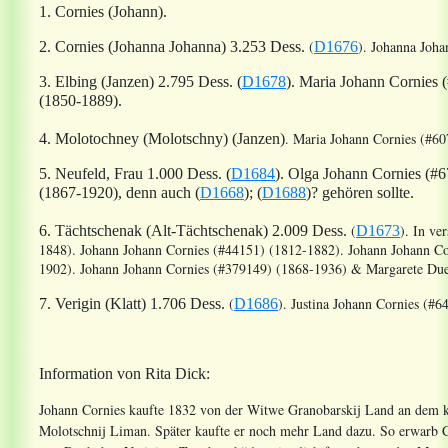
1. Cornies (Johann).
(
). Johanna Joh
2. Cornies (Johanna Johanna) 3.253 Dess.
D1676
3. Elbing (Janzen) 2.795 Dess.
(
D1678
). Maria Johann Cornies
(1850-1889)
.
.
Maria Johann Cornies (#60
4. Molotochney (Molotschny) (Janzen)
5. Neufeld, Frau 1.000 Dess.
(
D1684
).
Olga Johann Cornies (#
(1867-1920), denn auch
(
D1668
); (
D1688
)? gehören sollte.
(
). In ve
6. Tächtschenak (Alt-Tächtschenak) 2.009 Dess.
D1673
1848).
Johann Johann Cornies (#44151) (1812-1882)
.
Johann Johann C
1902).
Johann Johann Cornies
(#379149) (1868-1936)
& Margarete Du
(
).
Justina Johann Cornies (#
7. Verigin (Klatt) 1.706 Dess.
D1686
Information von Rita Dick:
Johann Cornies kaufte 1832 von der Witwe Granobarskij Land an dem kl
Molotschnij Liman. Später kaufte er noch mehr Land dazu. So erwarb C