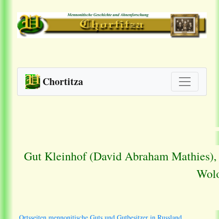
Chortitza
Gut Kleinhof (David Abraham Mathies), 
Wolo
Ortsseiten mennonitische Guts und Gutbesitzer in Russland.