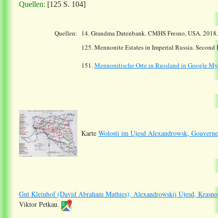
Quellen:
[125 S. 104]
Quellen:
14.
Grandma Datenbank. CMHS Fresno, USA. 2018
125. Mennonite Estates in Imperial Russia. Second
151.
Mennonitische Orte in Russland in Google M
Karte
Wolosti im Ujesd Alexandrowsk, Gouverne
Gut Kleinhof (David Abraham Mathies), Alexandrowskij Ujesd, Krasno
Viktor Petkau.