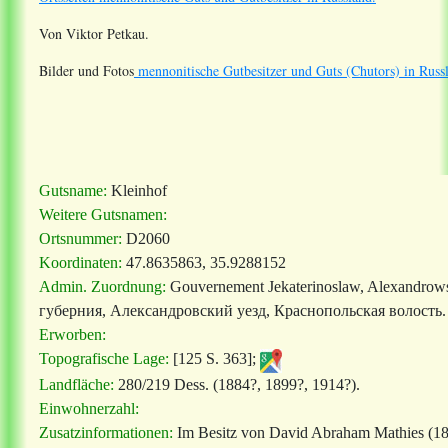
Von Viktor Petkau.
Bilder und Fotos
mennonitische Gutbesitzer und Guts (Chutors) in Russ
Gutsname:
Kleinhof
Weitere Gutsnamen:
Ortsnummer:
D2060
Koordinaten:
47.8635863, 35.9288152
Admin. Zuordnung:
Gouvernement Jekaterinoslaw, Alexandrows
губерния, Александровский уезд, Краснопольская волость.
Erworben:
Topografische Lage:
[125 S. 363];
Landfläche:
280/219 Dess. (1884?, 1899?, 1914?).
Einwohnerzahl:
Zusatzinformationen:
Im Besitz von David Abraham Mathies (188