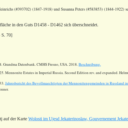
Heinrichs (#393702) (1847-1918) und Susanna Peters (#583853) (1844-1922) 
dfläche in den Guts
D1458 - D1462 sich überschneidet.
 S. 70]
4.
Grandma Datenbank. CMHS Fresno, USA. 2018.
Beschreibung.
25. Mennonite Estates in Imperial Russia. Second Edition rev. and expanded. Hel
33.
Jahresbericht des Bevollmaechtigten der Mennonitengemeinden in Russland i
enner.
 auf der Karte
Wolosti im Ujesd Jekaterinoslaw, Gouvernement Jekat