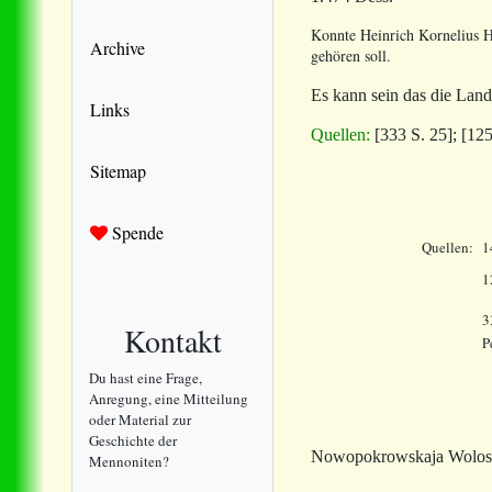
Konnte Heinrich Kornelius 
Archive
gehören soll.
Es kann sein das die Lan
Links
Quellen:
[333 S. 25]; [125
Sitemap
Spende
Quellen:
1
1
3
Kontakt
P
Du hast eine Frage,
Anregung, eine Mitteilung
oder Material zur
Geschichte der
Nowopokrowskaja Wolostj
Mennoniten?