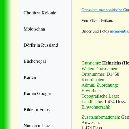
Ortsseiten mennonitische Gut
Chortitza Kolonie
Von Viktor Petkau.
Molotschna
Bilder und Fotos
mennonitisc
Dörfer in Russland
Bücherregal
Gutsname:
Heinrichs (He
Weitere Gutsnamen:
Ortsnummer:
D1458
Karten
Koordinaten:
Admin. Zuordnung:
Erworben:
Karten Google
Topografische Lage:
Landfläche:
1.474 Dess.
Einwohnerzahl:
Bilder u Fotos
Zusatzinformationen:
Geri
Anwesen.
Namen u Listen
1.474 Dess.