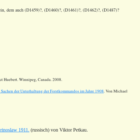
sein, dem auch (D1459)?, (D1460)?, (D1461)?, (D1462)?, (D1487)?
mut Huebert. Winnipeg, Canada. 2008.
n Sachen der Unterhaltung der Forstkommandos im Jahre 1908
. Von Michael
erinoslaw 1911.
(russisch) von Viktor Petkau.