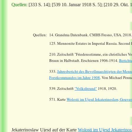
Quellen:
[333 S. 14]; [539 10. Januar 1918 S. 5]; [210 29. Okt. 1
Quellen:
14.
Grandma Datenbank. CMHS Fresno, USA. 2018
125. Mennonite Estates in Imperial Russia. Second
210. Zeitschrift "Friedensstimme, ein christliches 
Braun in Halbstadt. Erschienen 1906-1914.
Bericht
333.
Jahresbericht des Bevollmaechtigten der Menn
Forstkommandos im Jahre 1908
. Von Michael Penne
539. Zeitschrift
"Volksfreund"
1918, 1920.
571. Karte
Wolosti im Ujesd Jekaterinoslaw, Gouve
Jekaterinoslaw Ujesd auf der Karte
Wolosti im Ujesd Jekaterino