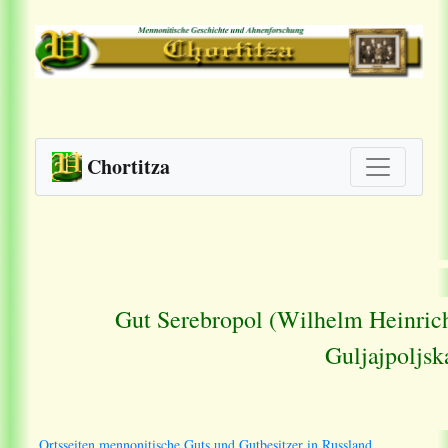
Chortitza
Gut Serebropol (Wilhelm Heinrich
Guljajpoljsk
Ortsseiten mennonitische Guts und Gutbesitzer in Russland.