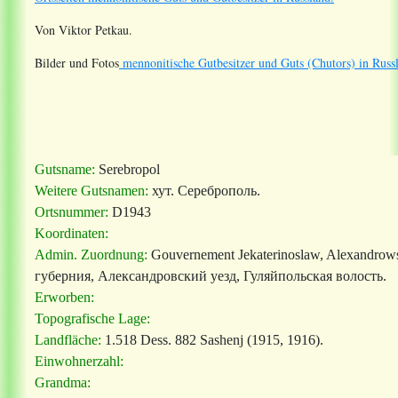
Von Viktor Petkau.
Bilder und Fotos
mennonitische Gutbesitzer und Guts (Chutors) in Russ
Gutsname:
Serebropol
Weitere Gutsnamen:
хут. Сереброполь
.
Ortsnummer:
D1943
Koordinaten:
Admin. Zuordnung:
Gouvernement Jekaterinoslaw, Alexandrows
губерния, Александровский уезд, Гуляйпольская волость.
Erworben:
Topografische Lage:
Landfläche:
1.518 Dess. 882
Sashenj (1915, 1916).
Einwohnerzahl:
Grandma: