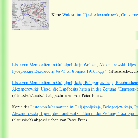
Karte
Wolosti im Ujesd Alexandrowsk, Gouverne
Liste von Mennoniten in Guljaipoljskaja Wolostj, Alexandrowskij Ujes
Губернские Ведомости № 45 от 8 июня 1916 года".
(altrussisch/deut
Liste von Mennoniten in Guljajpoljskaja, Belogorjewskaja, Preobrashen
Alexandrowskij Ujesd, die Landbesitz hatten in der Zeitung "Екате
(altrussisch/deutsch) abgeschrieben von Peter Franz.
Kopie der
Liste von Mennoniten in Guljajpoljskaja, Belogorjewskaja, P
Alexandrowskij Ujesd, die Landbesitz hatten in der Zeitung "Екате
(altrussisch) abgeschrieben von Peter Franz.