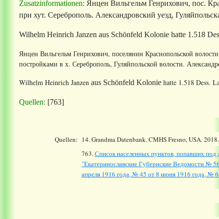
Zusatzinformationen:
Янцен Вильгельм Генрихович, пос. Красн
при хут. Сереброполь.
Александровский уезд, Гуляйпольская
Wilhelm Heinrich Janzen
aus Schönfeld Kolonie hatte
1.518 Des
Янцен Вильгельм Генрихович, поселянин Краснопольской волости,
постройками в х. Сереброполь, Гуляйпольской волости.
Александро
Wilhelm Heinrich Janzen
hatte 1.518 Dess. L
aus Schönfeld Kolonie
Quellen:
[763]
Quellen:
14.
Grandma Datenbank. CMHS Fresno, USA. 2018
763.
Список населенных пунктов, попавших под д
"Екатеринославские Губернские Ведомости № 56 о
апреля 1916 года, № 45 от 8 июня 1916 года, № 68