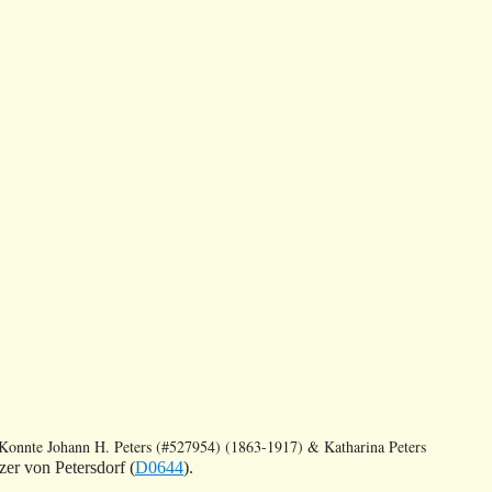
Konnte
Johann H. Peters (#527954) (1863-1917) & Katharina Peters
tzer von Petersdorf (
D0644
).