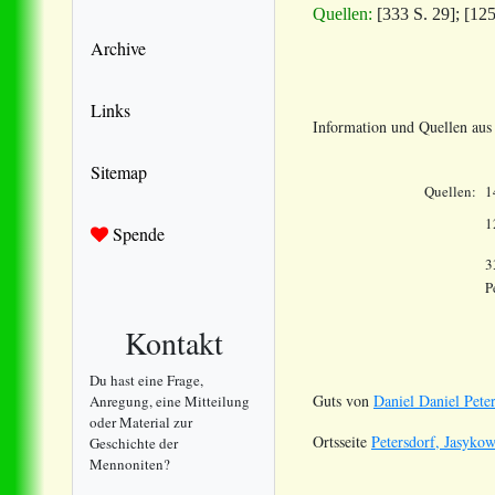
Quellen:
[333 S. 29]; [12
Archive
Links
Information und Quellen au
Sitemap
Quellen:
1
1
Spende
3
P
Kontakt
Du hast eine Frage,
Guts von
Daniel Daniel Pet
Anregung, eine Mitteilung
oder Material zur
Ortsseite
Petersdorf, Jasyko
Geschichte der
Mennoniten?