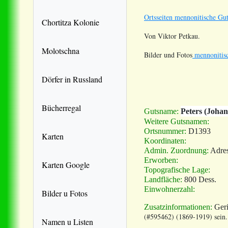
Ortsseiten mennonitische Gut
Chortitza Kolonie
Von Viktor Petkau.
Molotschna
Bilder und Fotos
mennonitisc
Dörfer in Russland
Bücherregal
Gutsname:
Peters (Johan
Weitere Gutsnamen:
Ortsnummer:
D1393
Karten
Koordinaten:
Admin. Zuordnung:
Adres
Erworben:
Karten Google
Topografische Lage:
Landfläche:
800 Dess.
Einwohnerzahl:
Bilder u Fotos
Zusatzinformationen:
Geri
(#595462) (1869-1919) sein
Namen u Listen