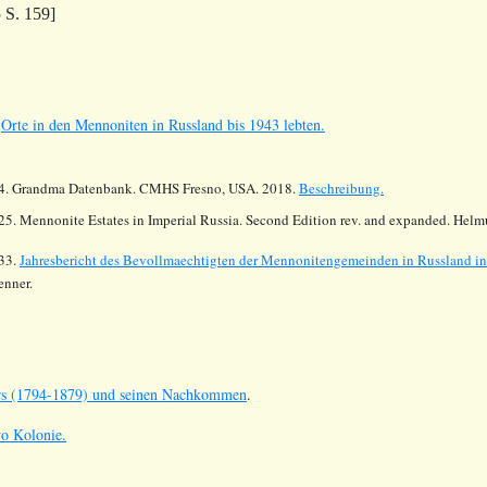
5 S. 159]
s
Orte in den Mennoniten in Russland bis 1943 lebten.
4.
Grandma Datenbank. CMHS Fresno, USA. 2018.
Beschreibung.
25. Mennonite Estates in Imperial Russia. Second Edition rev. and expanded. Hel
33.
Jahresbericht des Bevollmaechtigten der Mennonitengemeinden in Russland i
enner.
ers (1794-1879) und seinen Nachkommen
.
wo Kolonie.