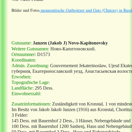
Bilder und Fotos
mennonitische Gutbesitzer und Guts (Chutors) in Russ
Gutsname:
Janzen (Jakob J) Novo-Kapitonovsky
Weitere Gutsnamen:
Ново
-
Капитоновский
.
Ortsnummer:
D1573
Koordinaten:
Admin. Zuordnung:
Gouvernement Jekaterinoslaw, Ujesd Ekate
губерния, Екатеринославский уезд, Анастасьевская волость
Erworben:
Topografische Lage:
Landfläche:
295 Dess.
Einwohnerzahl:
Zusatzinformationen:
Zuständigkeit von Kronstal. 1 von mindes
Im Besitz von Jakob Jakob Janzen (1916) aus Kronstal, Chortitz
3 Felder:
145 Dess. mit Bauernhof 2 Dess., 3 Häuser, Nebengebäude und
100 Dess. mit Bauernhof 1200 Sashenj, Haus und Nebengebäud
50 Dess. mit Bauernhof 3 Dess., Haus und Nebengebäude.