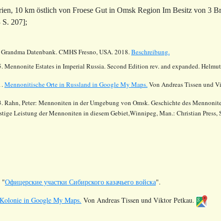
rien, 10 km östlich von Froese Gut in Omsk Region Im Besitz von 3 
 S. 207];
.
Grandma Datenbank. CMHS Fresno, USA. 2018.
Beschreibung.
. Mennonite Estates in Imperial Russia. Second Edition rev. and expanded. Helmu
1.
Mennonitische Orte in Russland in Google My Maps.
Von Andreas Tissen und Vi
. Rahn, Peter: Mennoniten in der Umgebung von Omsk. Geschichte des Mennoniten
stige Leistung der Mennoniten in diesem Gebiet,Winnipeg, Man.: Christian Press, 
 "
Офицерские участки Сибирского казачьего войска
".
Kolonie in Google My Maps.
Von Andreas Tissen und Viktor Petkau.