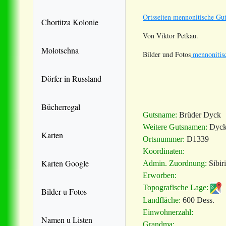
Ortsseiten mennonitische Gut
Chortitza Kolonie
Von Viktor Petkau.
Molotschna
Bilder und Fotos
mennonitisc
Dörfer in Russland
Bücherregal
Gutsname:
Brüder Dyck
Weitere Gutsnamen:
Dyck
Karten
Ortsnummer:
D1339
Koordinaten:
Karten Google
Admin. Zuordnung:
Sibir
Erworben:
Topografische Lage:
Bilder u Fotos
Landfläche:
600 Dess.
Einwohnerzahl:
Namen u Listen
Grandma: