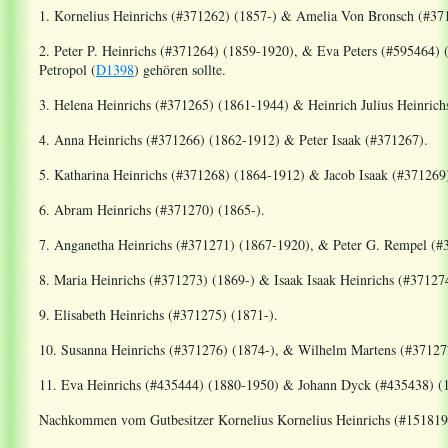
1. Kornelius Heinrichs (#371262) (1857-) & Amelia Von Bronsch (#37
2. Peter P. Heinrichs (#371264) (1859-1920), & Eva Peters (#595464)
Petropol
(
D1398
)
gehören sollte
.
3. Helena Heinrichs (#371265) (1861-1944) & Heinrich Julius Heinric
4. Anna Heinrichs (#371266) (1862-1912) & Peter Isaak (#371267).
5. Katharina Heinrichs (#371268) (1864-1912) & Jacob Isaak (#371269
6. Abram Heinrichs (#371270) (1865-).
7. Anganetha Heinrichs (#371271) (1867-1920), & Peter G. Rempel (#
8. Maria Heinrichs (#371273) (1869-) & Isaak Isaak Heinrichs (#37127
9. Elisabeth Heinrichs (#371275) (1871-).
10. Susanna Heinrichs (#371276) (1874-), & Wilhelm Martens (#37127
11. Eva Heinrichs (#435444) (1880-1950) & Johann Dyck (#435438) (
Nachkommen vom Gutbesitzer Kornelius Kornelius Heinrichs (#151819) 