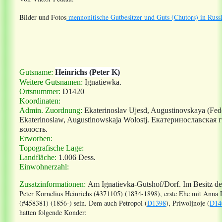
Bilder und Fotos
mennonitische Gutbesitzer und Guts (Chutors) in Russ
Gutsname:
Heinrichs (Peter K)
Weitere Gutsnamen:
Ignatiewka.
Ortsnummer:
D1420
Koordinaten:
Admin. Zuordnung:
Ekaterinoslav Ujesd, Augustinovskaya (Fed
Ekaterinoslaw, Augustinowskaja Wolostj. Екатеринославска
волость.
Erworben:
Topografische Lage:
Landfläche:
1.006 Dess.
Einwohnerzahl:
Zusatzinformationen:
Am Ignatievka-Gutshof/Dorf. Im Besitz de
Peter Kornelius Heinrichs (#371105) (1834-1898), erste Ehe mit Anna
(#458381) (1856-) sein. Dem auch Petropol
(
D1398
), Priwoljnoje (
D14
hatten folgende Konder: