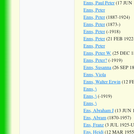
Enns, Paul Peter
(17 JUN 
Enns, Peter
Enns, Peter
(1887-1924)
Enns, Peter
(1873-)
Enns, Peter
(-1918)
Enns, Peter
(21 FEB 1922
Enns, Peter
Enns, Peter W.
(25 DEC 1
Enns, Peter?
(-1919)
Enns, Susanna
(26 SEP 18
Enns, Viola
Enns, Walter Erwin
(12 FE
Enns, \
Enns, \
(-1919)
Enns, \
Ens, Abraham J
(13 JUN 
Ens, Abram
(1870-1957)
Ens, Franz
(3 JUL 1925-
Ens, Heidi
(12 MAR 1955