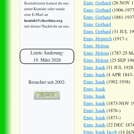
Enns, Gerhard
(26 NOV 1
Kontaktieren kannst du uns
unter Kontakt oder sende
Enns, Gerhard
(1906-1977
eine E-Mail an
Enns, Gerhard
(1881-1937
kontakt@chortitza.org
Enns, Gerhard
mit deiner Nachricht an uns.
Enns, Gerhard
(31 JUL 19
Enns, Heinrich
(1917-)
Enns, Helena
Letzte Änderung:
Enns, Helena
(1787-25 M
19. März 2026
Enns, Helene
(25 SEP 196
Enns, Isaak
(31 JUL 1928-
Enns, Isaak
(4 APR 1843-
Enns, Isaak
(1902-1938)
Besucher seit 2002:
Enns, Isaak
Enns, Isaak
Enns, Isaak
(1873-NOV 1
Enns, Isaak
(1876-)
Enns, Isaak
(1873-)
Enns, Isaak
(22 DEC 1874
Enns, Isaak Jacob
(14 JAN