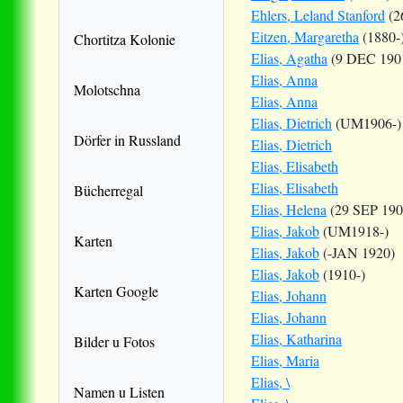
Ehlers, Leland Stanford
(2
Eitzen, Margaretha
(1880-
Chortitza Kolonie
Elias, Agatha
(9 DEC 190
Elias, Anna
Molotschna
Elias, Anna
Elias, Dietrich
(UM1906-)
Dörfer in Russland
Elias, Dietrich
Elias, Elisabeth
Elias, Elisabeth
Bücherregal
Elias, Helena
(29 SEP 190
Elias, Jakob
(UM1918-)
Karten
Elias, Jakob
(-JAN 1920)
Elias, Jakob
(1910-)
Karten Google
Elias, Johann
Elias, Johann
Elias, Katharina
Bilder u Fotos
Elias, Maria
Elias, \
Namen u Listen