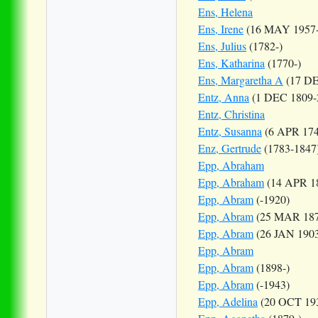
Ens, Helena
Ens, Irene
(16 MAY 1957-
Ens, Julius
(1782-)
Ens, Katharina
(1770-)
Ens, Margaretha A
(17 DE
Entz, Anna
(1 DEC 1809-
Entz, Christina
Entz, Susanna
(6 APR 17
Enz, Gertrude
(1783-1847
Epp, Abraham
Epp, Abraham
(14 APR 1
Epp, Abram
(-1920)
Epp, Abram
(25 MAR 187
Epp, Abram
(26 JAN 1903
Epp, Abram
Epp, Abram
(1898-)
Epp, Abram
(-1943)
Epp, Adelina
(20 OCT 193