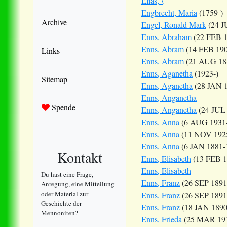
Elias, \
Engbrecht, Maria
(1759-)
Archive
Engel, Ronald Mark
(24 J
Enns, Abraham
(22 FEB 1
Enns, Abram
(14 FEB 19
Links
Enns, Abram
(21 AUG 18
Enns, Aganetha
(1923-)
Sitemap
Enns, Aganetha
(28 JAN 
Enns, Anganetha
Spende
Enns, Anganetha
(24 JUL 
Enns, Anna
(6 AUG 1931
Enns, Anna
(11 NOV 192
Enns, Anna
(6 JAN 1881-
Kontakt
Enns, Elisabeth
(13 FEB 1
Enns, Elisabeth
Du hast eine Frage,
Enns, Franz
(26 SEP 1891
Anregung, eine Mitteilung
oder Material zur
Enns, Franz
(26 SEP 1891
Geschichte der
Enns, Franz
(18 JAN 189
Mennoniten?
Enns, Frieda
(25 MAR 191