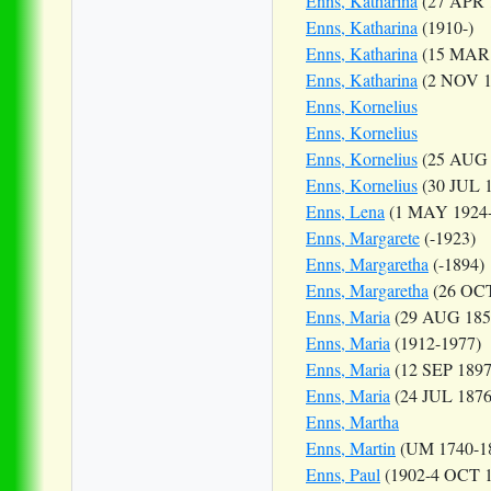
Enns, Katharina
(27 APR 
Enns, Katharina
(1910-)
Enns, Katharina
(15 MAR 
Enns, Katharina
(2 NOV 1
Enns, Kornelius
Enns, Kornelius
Enns, Kornelius
(25 AUG 
Enns, Kornelius
(30 JUL 1
Enns, Lena
(1 MAY 1924-
Enns, Margarete
(-1923)
Enns, Margaretha
(-1894)
Enns, Margaretha
(26 OCT
Enns, Maria
(29 AUG 185
Enns, Maria
(1912-1977)
Enns, Maria
(12 SEP 1897
Enns, Maria
(24 JUL 1876
Enns, Martha
Enns, Martin
(UM 1740-1
Enns, Paul
(1902-4 OCT 1