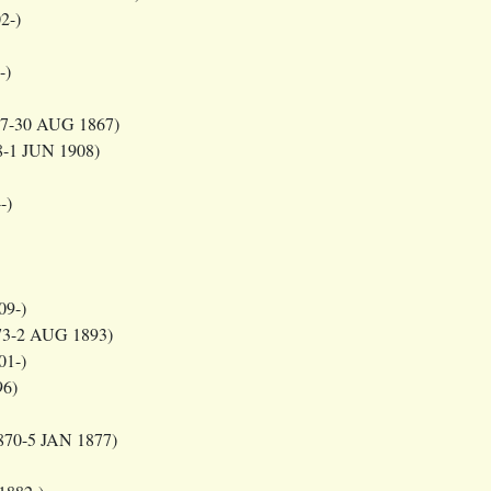
2-)
-)
7-30 AUG 1867)
-1 JUN 1908)
-)
09-)
73-2 AUG 1893)
01-)
96)
870-5 JAN 1877)