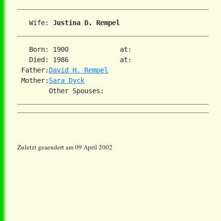
   Wife: 
Justina D. Rempel
   Born: 1900             at:   

   Died: 1986             at:   

 Father:
David H. Rempel
 Mother:
Sara Dyck
Zuletzt geaendert am 09 April 2002