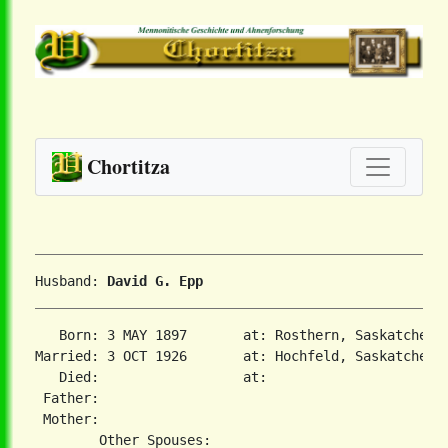
Chortitza
Husband: 
David G. Epp
   Born: 3 MAY 1897       at: Rosthern, Saskatchewan
Married: 3 OCT 1926       at: Hochfeld, Saskatchewan
   Died:                  at:   

 Father:

 Mother:
