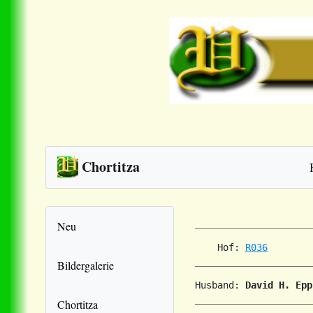
Chortitza
Neu
    Hof: 
R036
Bildergalerie
Husband: 
David H. Epp
Chortitza