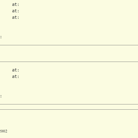
     at:

     at:

     at:

     at:

     at:

 2002