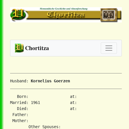
Chortitza
Husband: 
Kornelius Goerzen
   Born:                  at:   

Married: 1961             at:   

   Died:                  at:   

 Father:

 Mother:
