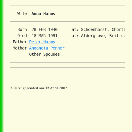
   Wife: 
Anna Harms
   Born: 28 FEB 1940      at: Schoenhorst, Chortiza,
   Died: 18 MAR 1991      at: Aldergrove, Britisch K
 Father:
Peter Harms
 Mother:
Anganeta Penner
Zuletzt geaendert am 09 April 2002