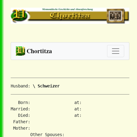
Chortitza
Husband: 
\ Schweizer
   Born:                  at:   

Married:                  at:   

   Died:                  at:   

 Father:

 Mother:
