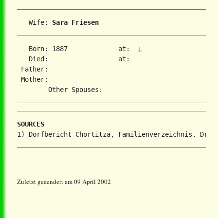
   Wife: 
Sara Friesen
   Born: 1887             at:  
1
   Died:                  at:   

 Father:

 Mother:

SOURCES
Zuletzt geaendert am 09 April 2002