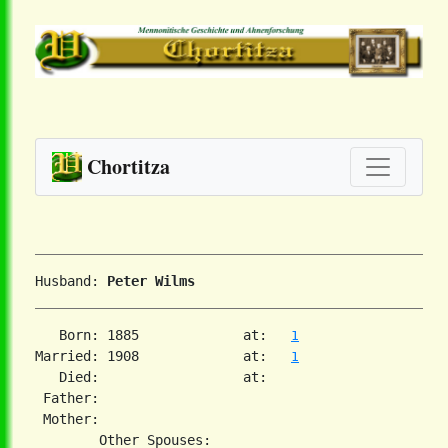
Chortitza
Husband: 
Peter Wilms
   Born: 1885             at:   
1
Married: 1908             at:   
1
   Died:                  at:   

 Father:

 Mother:
