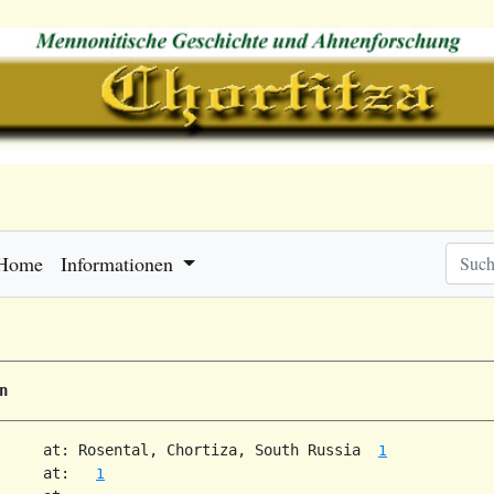
Home
Informationen
n
     at: Rosental, Chortiza, South Russia  
1
     at:   
1