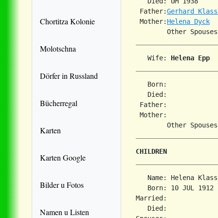
   Died: UM 1938     
 Father:
Gerhard Klass
Chortitza Kolonie
 Mother:
Helena Dyck
Molotschna
   Wife: 
Helena Epp
Dörfer in Russland
   Born:             
   Died:             
Bücherregal
 Father:

 Mother:

Karten
CHILDREN
Karten Google
   Name: Helena Klasse
Bilder u Fotos
   Born: 10 JUL 1912 
Married:             
   Died:             
Namen u Listen