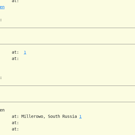
     at:   

en
     at:  
1
     at:   

n

     at: Millerowo, South Russia 
1
     at:   

     at:   
